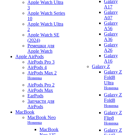
Galaxy
Apple Watch Ultra
A17
3
Galaxy
Apple Watch Series
A07
10
Galaxy
Apple Watch Ultra
A56
2
Galaxy
Apple Watch SE
A36
(2024)
Galaxy
Ремешки для
A26
Apple Watch
Galaxy
Apple AirPods
A16
AirPods Pro 3
Galaxy Z
AirPods 4
Galaxy Z
AirPods Max 2
Fold8
Новинка
Ultra
AirPods Pro 2
Новинка
AirPods Max
Galaxy Z
EarPods
Fold8
Запчасти для
Новинка
AirPods
MacBook
Galaxy Z
MacBook Neo
Flip8
Новинка
Новинка
MacBook
Galaxy Z
Neo 13"