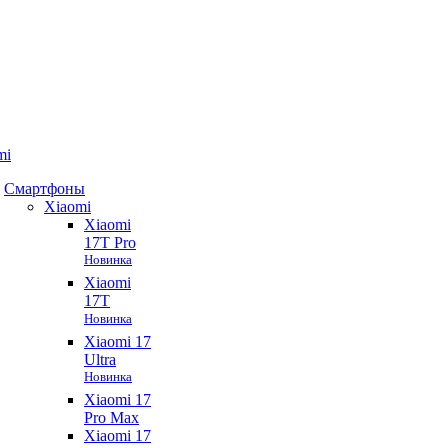
mi
Смартфоны
Xiaomi
Xiaomi
17T Pro
Новинка
Xiaomi
17T
Новинка
Xiaomi 17
Ultra
Новинка
Xiaomi 17
Pro Max
Xiaomi 17