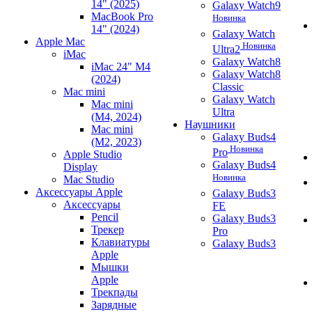
14" (2025)
Galaxy Watch9
MacBook Pro
Новинка
14" (2024)
Galaxy Watch
Apple Mac
Новинка
Ultra2
iMac
Galaxy Watch8
iMac 24" M4
Galaxy Watch8
(2024)
Classic
Mac mini
Galaxy Watch
Mac mini
Ultra
(M4, 2024)
Наушники
Mac mini
Galaxy Buds4
(M2, 2023)
Новинка
Pro
Apple Studio
Galaxy Buds4
Display
Новинка
Mac Studio
Аксессуары Apple
Galaxy Buds3
Аксессуары
FE
Pencil
Galaxy Buds3
Трекер
Pro
Клавиатуры
Galaxy Buds3
Apple
Мышки
Apple
Трекпады
Зарядные