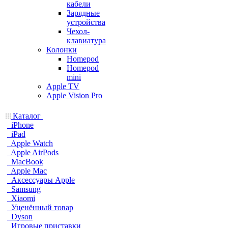
кабели
Зарядные
устройства
Чехол-
клавиатура
Колонки
Homepod
Homepod
mini
Apple TV
Apple Vision Pro
Каталог
iPhone
iPad
Apple Watch
Apple AirPods
MacBook
Apple Mac
Аксессуары Apple
Samsung
Xiaomi
Уценённый товар
Dyson
Игровые приставки