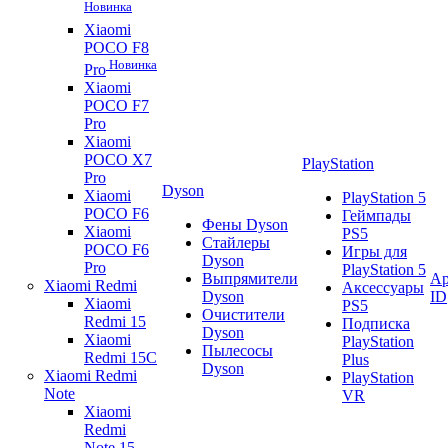
Новинка
Xiaomi
POCO F8
Новинка
Pro
Xiaomi
POCO F7
Pro
Xiaomi
POCO X7
PlayStation
Pro
Dyson
Xiaomi
PlayStation 5
POCO F6
Геймпады
Фены Dyson
Xiaomi
PS5
Стайлеры
POCO F6
Игры для
Dyson
Pro
PlayStation 5
Выпрямители
Ap
Xiaomi Redmi
Аксессуары
Dyson
ID
Xiaomi
PS5
Очистители
Redmi 15
Подписка
Dyson
Xiaomi
PlayStation
Пылесосы
Redmi 15C
Plus
Dyson
Xiaomi Redmi
PlayStation
Note
VR
Xiaomi
Redmi
Note 15