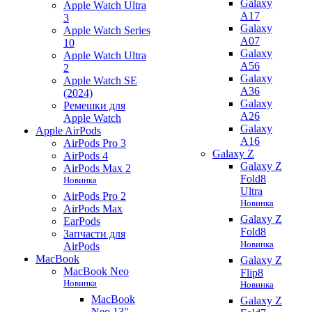
Galaxy
Apple Watch Ultra
A17
3
Galaxy
Apple Watch Series
A07
10
Galaxy
Apple Watch Ultra
A56
2
Galaxy
Apple Watch SE
A36
(2024)
Galaxy
Ремешки для
A26
Apple Watch
Galaxy
Apple AirPods
A16
AirPods Pro 3
Galaxy Z
AirPods 4
Galaxy Z
AirPods Max 2
Fold8
Новинка
Ultra
AirPods Pro 2
Новинка
AirPods Max
Galaxy Z
EarPods
Fold8
Запчасти для
Новинка
AirPods
MacBook
Galaxy Z
MacBook Neo
Flip8
Новинка
Новинка
MacBook
Galaxy Z
Neo 13"