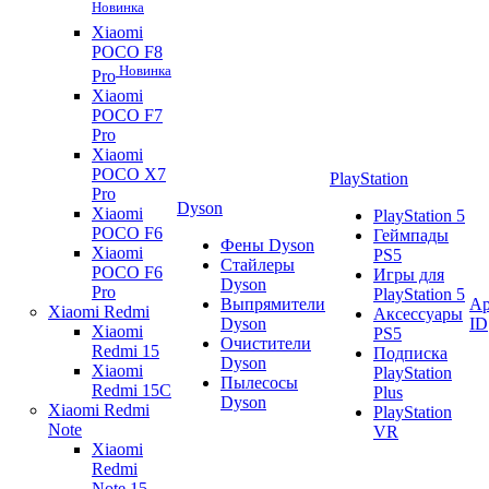
Новинка
Xiaomi
POCO F8
Новинка
Pro
Xiaomi
POCO F7
Pro
Xiaomi
POCO X7
PlayStation
Pro
Dyson
Xiaomi
PlayStation 5
POCO F6
Геймпады
Фены Dyson
Xiaomi
PS5
Стайлеры
POCO F6
Игры для
Dyson
Pro
PlayStation 5
Выпрямители
Ap
Xiaomi Redmi
Аксессуары
Dyson
ID
Xiaomi
PS5
Очистители
Redmi 15
Подписка
Dyson
Xiaomi
PlayStation
Пылесосы
Redmi 15C
Plus
Dyson
Xiaomi Redmi
PlayStation
Note
VR
Xiaomi
Redmi
Note 15