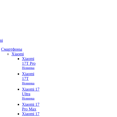
mi
Смартфоны
Xiaomi
Xiaomi
17T Pro
Новинка
Xiaomi
17T
Новинка
Xiaomi 17
Ultra
Новинка
Xiaomi 17
Pro Max
Xiaomi 17