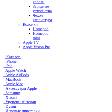
кабели
Зарядные
устройства
Чехол-
клавиатура
Колонки
Homepod
Homepod
mini
Apple TV
Apple Vision Pro
Каталог
iPhone
iPad
Apple Watch
Apple AirPods
MacBook
Apple Mac
Аксессуары Apple
Samsung
Xiaomi
Уценённый товар
Dyson
Игровые приставки