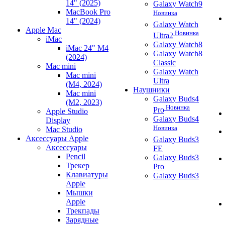
14" (2025)
Galaxy Watch9
MacBook Pro
Новинка
14" (2024)
Galaxy Watch
Apple Mac
Новинка
Ultra2
iMac
Galaxy Watch8
iMac 24" M4
Galaxy Watch8
(2024)
Classic
Mac mini
Galaxy Watch
Mac mini
Ultra
(M4, 2024)
Наушники
Mac mini
Galaxy Buds4
(M2, 2023)
Новинка
Pro
Apple Studio
Galaxy Buds4
Display
Новинка
Mac Studio
Аксессуары Apple
Galaxy Buds3
Аксессуары
FE
Pencil
Galaxy Buds3
Трекер
Pro
Клавиатуры
Galaxy Buds3
Apple
Мышки
Apple
Трекпады
Зарядные