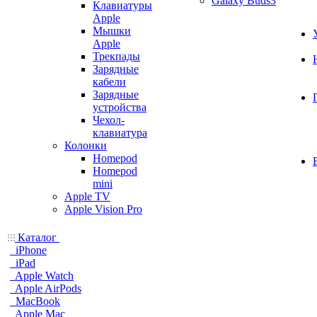
Galaxy Buds3
Клавиатуры
Apple
Мышки
Apple
Трекпады
Зарядные
кабели
Зарядные
устройства
Чехол-
клавиатура
Колонки
Homepod
Homepod
mini
Apple TV
Apple Vision Pro
Каталог
iPhone
iPad
Apple Watch
Apple AirPods
MacBook
Apple Mac