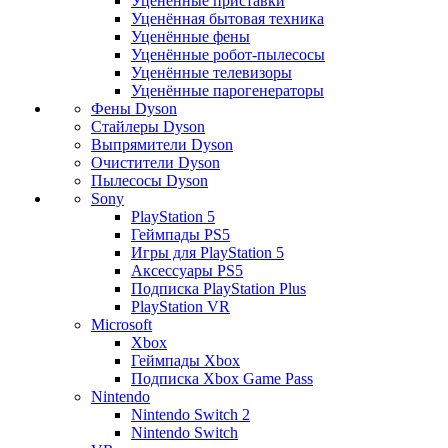
Уценённые приставки
Уценённая бытовая техника
Уценённые фены
Уценённые робот-пылесосы
Уценённые телевизоры
Уценённые парогенераторы
Фены Dyson
Стайлеры Dyson
Выпрямители Dyson
Очистители Dyson
Пылесосы Dyson
Sony
PlayStation 5
Геймпады PS5
Игры для PlayStation 5
Аксессуары PS5
Подписка PlayStation Plus
PlayStation VR
Microsoft
Xbox
Геймпады Xbox
Подписка Xbox Game Pass
Nintendo
Nintendo Switch 2
Nintendo Switch