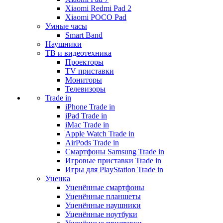
Xiaomi Redmi Pad 2
Xiaomi POCO Pad
Умные часы
Smart Band
Наушники
ТВ и видеотехника
Проекторы
TV приставки
Мониторы
Телевизоры
Trade in
iPhone Trade in
iPad Trade in
iMac Trade in
Apple Watch Trade in
AirPods Trade in
Смартфоны Samsung Trade in
Игровые приставки Trade in
Игры для PlayStation Trade in
Уценка
Уценённые смартфоны
Уценённые планшеты
Уценённые наушники
Уценённые ноутбуки