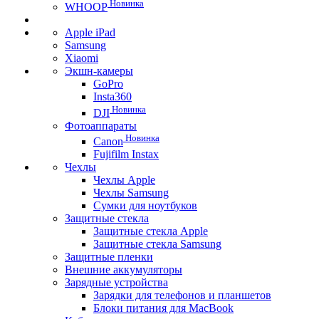
Новинка
WHOOP
Apple iPad
Samsung
Xiaomi
Экшн-камеры
GoPro
Insta360
Новинка
DJI
Фотоаппараты
Новинка
Canon
Fujifilm Instax
Чехлы
Чехлы Apple
Чехлы Samsung
Сумки для ноутбуков
Защитные стекла
Защитные стекла Apple
Защитные стекла Samsung
Защитные пленки
Внешние аккумуляторы
Зарядные устройства
Зарядки для телефонов и планшетов
Блоки питания для MacBook