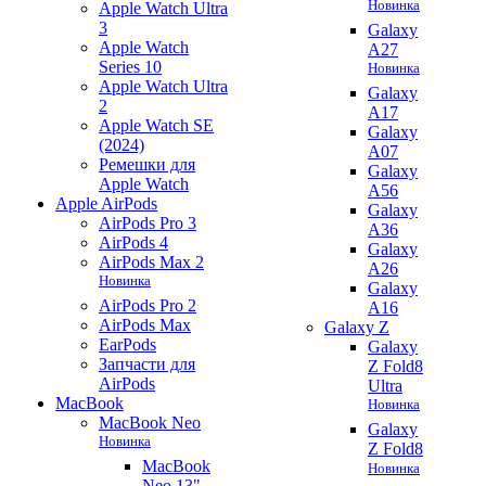
Новинка
Apple Watch Ultra
3
Galaxy
Apple Watch
A27
Series 10
Новинка
Apple Watch Ultra
Galaxy
2
A17
Apple Watch SE
Galaxy
(2024)
A07
Ремешки для
Galaxy
Apple Watch
A56
Apple AirPods
Galaxy
AirPods Pro 3
A36
AirPods 4
Galaxy
AirPods Max 2
A26
Новинка
Galaxy
AirPods Pro 2
A16
AirPods Max
Galaxy Z
EarPods
Galaxy
Запчасти для
Z Fold8
AirPods
Ultra
MacBook
Новинка
MacBook Neo
Galaxy
Новинка
Z Fold8
MacBook
Новинка
Neo 13"