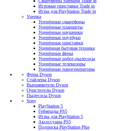
Смартфоны Samsung Trade in
Игровые приставки Trade in
Игры для PlayStation Trade in
Уценка
Уценённые смартфоны
Уценённые планшеты
Уценённые наушники
Уценённые ноутбуки
Уценённые приставки
Уценённая бытовая техника
Уценённые фены
Уценённые робот-пылесосы
Уценённые телевизоры
Уценённые парогенераторы
Фены Dyson
Стайлеры Dyson
Выпрямители Dyson
Очистители Dyson
Пылесосы Dyson
Sony
PlayStation 5
Геймпады PS5
Игры для PlayStation 5
Аксессуары PS5
Подписка PlayStation Plus