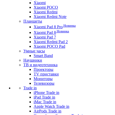
Xiaomi
Xiaomi POCO
Xiaomi Redmi
Xiaomi Redmi Note
Планшеты
Новинка
Xiaomi Pad 8 Pro
Новинка
Xiaomi Pad 8
Xiaomi Pad 7
Xiaomi Redmi Pad 2
Xiaomi POCO Pad
Умные часы
Smart Band
Наушники
ТВ и видеотехника
Проекторы
TV приставки
Мониторы
Телевизоры
Trade in
iPhone Trade in
iPad Trade in
iMac Trade in
Apple Watch Trade in
AirPods Trade in