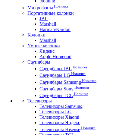
Nothing
Новинка
Микрофоны
Портативные колонки
JBL
Marshall
Harman/Kardon
Колонки
Marshall
Умные колонки
Яндекс
Apple Homepod
Саундбары
Новинка
Саундбары JBL
Новинка
Саундбары LG
Новинка
Саундбары Samsung
Новинка
Саундбары Sony
Новинка
Саундбары TCL
Телевизоры
Телевизоры Samsung
Телевизоры LG
Телевизоры Xiaomi
Телевизоры Яндекс
Новинка
Телевизоры Hisense
Телевизоры TCL