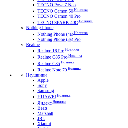
TECNO Pova 7 Neo
Новинка
TECNO Camon 50
TECNO Camon 40 Pro
Новинка
TECNO SPARK 40C
Nothing Phone
Новинка
Nothing Phone (4a)
Nothing Phone (3a) Pro
Realme
Новинка
Realme 16 Pro
Новинка
Realme C85 Pro
Новинка
Realme C85
Новинка
Realme Note 70
Наушники
Apple
Sony
Samsung
Новинка
HUAWEI
Новинка
Яндекс
Beats
Marshall
JBL
Xiaomi