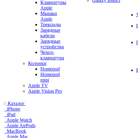
Galaxy Buds3
Клавиатуры
Apple
Мышки
Apple
Трекпады
Зарядные
кабели
Зарядные
устройства
Чехол-
клавиатура
Колонки
Homepod
Homepod
mini
Apple TV
Apple Vision Pro
Каталог
iPhone
iPad
Apple Watch
Apple AirPods
MacBook
Apple Mac