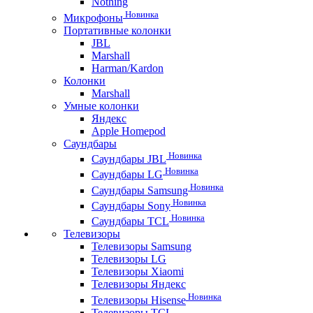
Nothing
Новинка
Микрофоны
Портативные колонки
JBL
Marshall
Harman/Kardon
Колонки
Marshall
Умные колонки
Яндекс
Apple Homepod
Саундбары
Новинка
Саундбары JBL
Новинка
Саундбары LG
Новинка
Саундбары Samsung
Новинка
Саундбары Sony
Новинка
Саундбары TCL
Телевизоры
Телевизоры Samsung
Телевизоры LG
Телевизоры Xiaomi
Телевизоры Яндекс
Новинка
Телевизоры Hisense
Телевизоры TCL