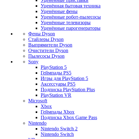
Уценённые приставки
Уценённая бытовая техника
Уценённые фены
Уценённые робот-пылесосы
Уценённые телевизоры
Уценённые парогенераторы
Фены Dyson
Стайлеры Dyson
Выпрямители Dyson
Очистители Dyson
Пылесосы Dyson
Sony
PlayStation 5
Геймпады PS5
Игры для PlayStation 5
Аксессуары PS5
Подписка PlayStation Plus
PlayStation VR
Microsoft
Xbox
Геймпады Xbox
Подписка Xbox Game Pass
Nintendo
Nintendo Switch 2
Nintendo Switch