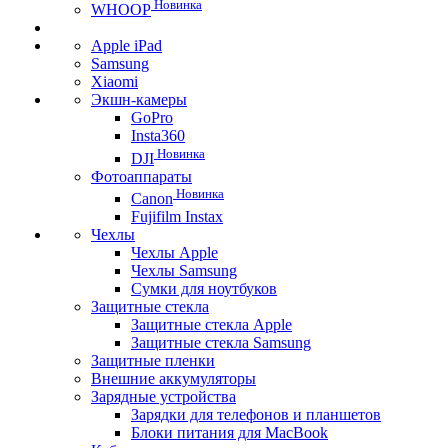
Новинка
WHOOP
Apple iPad
Samsung
Xiaomi
Экшн-камеры
GoPro
Insta360
Новинка
DJI
Фотоаппараты
Новинка
Canon
Fujifilm Instax
Чехлы
Чехлы Apple
Чехлы Samsung
Сумки для ноутбуков
Защитные стекла
Защитные стекла Apple
Защитные стекла Samsung
Защитные пленки
Внешние аккумуляторы
Зарядные устройства
Зарядки для телефонов и планшетов
Блоки питания для MacBook