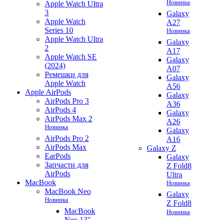
Новинка
Apple Watch Ultra
3
Galaxy
Apple Watch
A27
Series 10
Новинка
Apple Watch Ultra
Galaxy
2
A17
Apple Watch SE
Galaxy
(2024)
A07
Ремешки для
Galaxy
Apple Watch
A56
Apple AirPods
Galaxy
AirPods Pro 3
A36
AirPods 4
Galaxy
AirPods Max 2
A26
Новинка
Galaxy
AirPods Pro 2
A16
AirPods Max
Galaxy Z
EarPods
Galaxy
Запчасти для
Z Fold8
AirPods
Ultra
MacBook
Новинка
MacBook Neo
Galaxy
Новинка
Z Fold8
MacBook
Новинка
Neo 13"