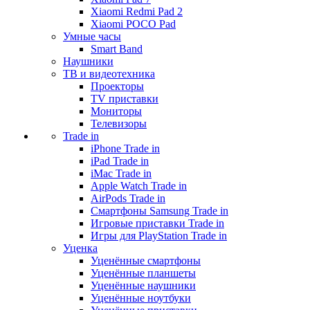
Xiaomi Redmi Pad 2
Xiaomi POCO Pad
Умные часы
Smart Band
Наушники
ТВ и видеотехника
Проекторы
TV приставки
Мониторы
Телевизоры
Trade in
iPhone Trade in
iPad Trade in
iMac Trade in
Apple Watch Trade in
AirPods Trade in
Смартфоны Samsung Trade in
Игровые приставки Trade in
Игры для PlayStation Trade in
Уценка
Уценённые смартфоны
Уценённые планшеты
Уценённые наушники
Уценённые ноутбуки