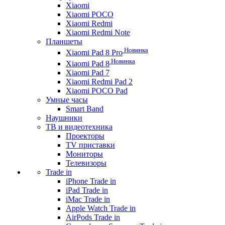
Xiaomi
Xiaomi POCO
Xiaomi Redmi
Xiaomi Redmi Note
Планшеты
Новинка
Xiaomi Pad 8 Pro
Новинка
Xiaomi Pad 8
Xiaomi Pad 7
Xiaomi Redmi Pad 2
Xiaomi POCO Pad
Умные часы
Smart Band
Наушники
ТВ и видеотехника
Проекторы
TV приставки
Мониторы
Телевизоры
Trade in
iPhone Trade in
iPad Trade in
iMac Trade in
Apple Watch Trade in
AirPods Trade in