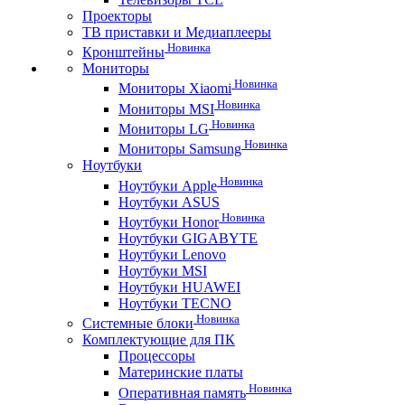
Проекторы
ТВ приставки и Медиаплееры
Новинка
Кронштейны
Мониторы
Новинка
Мониторы Xiaomi
Новинка
Мониторы MSI
Новинка
Мониторы LG
Новинка
Мониторы Samsung
Ноутбуки
Новинка
Ноутбуки Apple
Ноутбуки ASUS
Новинка
Ноутбуки Honor
Ноутбуки GIGABYTE
Ноутбуки Lenovo
Ноутбуки MSI
Ноутбуки HUAWEI
Ноутбуки TECNO
Новинка
Системные блоки
Комплектующие для ПК
Процессоры
Материнские платы
Новинка
Оперативная память