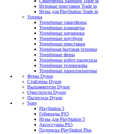
Смартфоны Samsung Trade in
Игровые приставки Trade in
Игры для PlayStation Trade in
Уценка
Уценённые смартфоны
Уценённые планшеты
Уценённые наушники
Уценённые ноутбуки
Уценённые приставки
Уценённая бытовая техника
Уценённые фены
Уценённые робот-пылесосы
Уценённые телевизоры
Уценённые парогенераторы
Фены Dyson
Стайлеры Dyson
Выпрямители Dyson
Очистители Dyson
Пылесосы Dyson
Sony
PlayStation 5
Геймпады PS5
Игры для PlayStation 5
Аксессуары PS5
Подписка PlayStation Plus