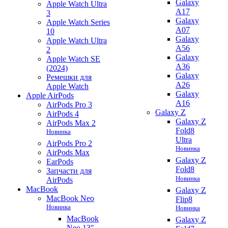
Galaxy
Apple Watch Ultra
A17
3
Galaxy
Apple Watch Series
A07
10
Galaxy
Apple Watch Ultra
A56
2
Galaxy
Apple Watch SE
A36
(2024)
Galaxy
Ремешки для
A26
Apple Watch
Galaxy
Apple AirPods
A16
AirPods Pro 3
Galaxy Z
AirPods 4
Galaxy Z
AirPods Max 2
Fold8
Новинка
Ultra
AirPods Pro 2
Новинка
AirPods Max
Galaxy Z
EarPods
Fold8
Запчасти для
Новинка
AirPods
MacBook
Galaxy Z
MacBook Neo
Flip8
Новинка
Новинка
MacBook
Galaxy Z
Neo 13"