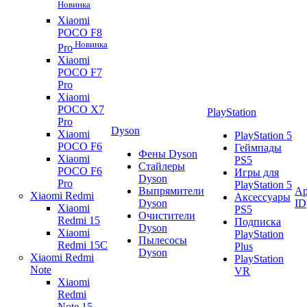
Новинка
Xiaomi
POCO F8
Новинка
Pro
Xiaomi
POCO F7
Pro
Xiaomi
POCO X7
PlayStation
Pro
Dyson
Xiaomi
PlayStation 5
POCO F6
Геймпады
Фены Dyson
Xiaomi
PS5
Стайлеры
POCO F6
Игры для
Dyson
Pro
PlayStation 5
Выпрямители
Ap
Xiaomi Redmi
Аксессуары
Dyson
ID
Xiaomi
PS5
Очистители
Redmi 15
Подписка
Dyson
Xiaomi
PlayStation
Пылесосы
Redmi 15C
Plus
Dyson
Xiaomi Redmi
PlayStation
Note
VR
Xiaomi
Redmi
Note 15