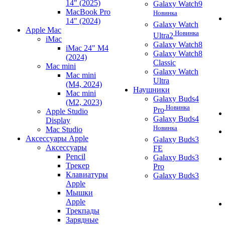
14" (2025)
Galaxy Watch9
MacBook Pro
Новинка
14" (2024)
Galaxy Watch
Apple Mac
Новинка
Ultra2
iMac
Galaxy Watch8
iMac 24" M4
Galaxy Watch8
(2024)
Classic
Mac mini
Galaxy Watch
Mac mini
Ultra
(M4, 2024)
Наушники
Mac mini
Galaxy Buds4
(M2, 2023)
Новинка
Pro
Apple Studio
Galaxy Buds4
Display
Новинка
Mac Studio
Аксессуары Apple
Galaxy Buds3
Аксессуары
FE
Pencil
Galaxy Buds3
Трекер
Pro
Клавиатуры
Galaxy Buds3
Apple
Мышки
Apple
Трекпады
Зарядные