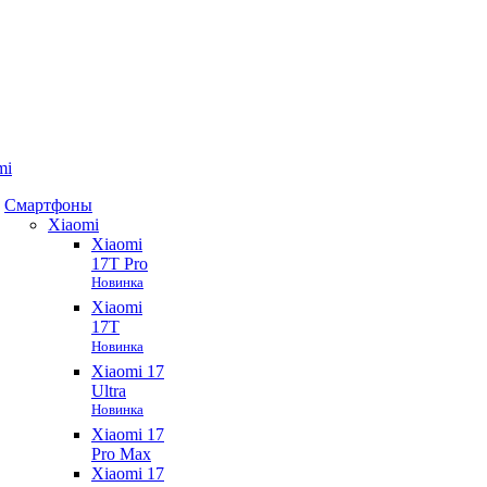
mi
Смартфоны
Xiaomi
Xiaomi
17T Pro
Новинка
Xiaomi
17T
Новинка
Xiaomi 17
Ultra
Новинка
Xiaomi 17
Pro Max
Xiaomi 17