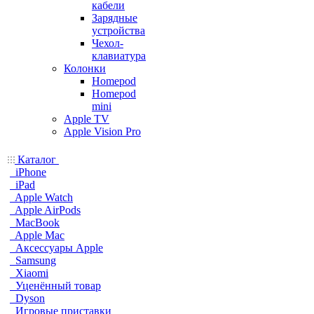
кабели
Зарядные
устройства
Чехол-
клавиатура
Колонки
Homepod
Homepod
mini
Apple TV
Apple Vision Pro
Каталог
iPhone
iPad
Apple Watch
Apple AirPods
MacBook
Apple Mac
Аксессуары Apple
Samsung
Xiaomi
Уценённый товар
Dyson
Игровые приставки