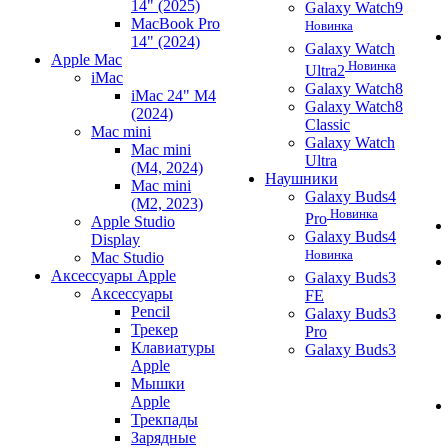
14" (2025)
Galaxy Watch9
MacBook Pro
Новинка
14" (2024)
Galaxy Watch
Apple Mac
Новинка
Ultra2
iMac
Galaxy Watch8
iMac 24" M4
Galaxy Watch8
(2024)
Classic
Mac mini
Galaxy Watch
Mac mini
Ultra
(M4, 2024)
Наушники
Mac mini
Galaxy Buds4
(M2, 2023)
Новинка
Pro
Apple Studio
Galaxy Buds4
Display
Новинка
Mac Studio
Аксессуары Apple
Galaxy Buds3
Аксессуары
FE
Pencil
Galaxy Buds3
Трекер
Pro
Клавиатуры
Galaxy Buds3
Apple
Мышки
Apple
Трекпады
Зарядные