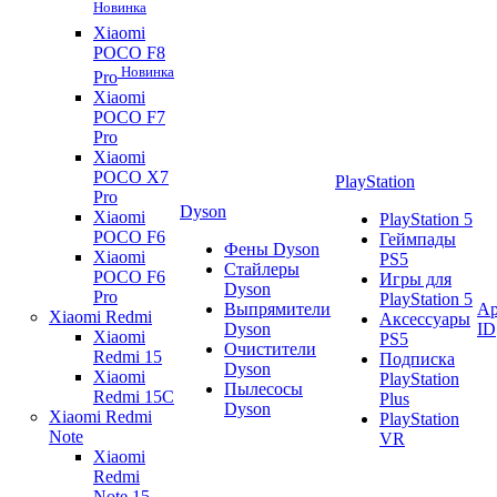
Новинка
Xiaomi
POCO F8
Новинка
Pro
Xiaomi
POCO F7
Pro
Xiaomi
POCO X7
PlayStation
Pro
Dyson
Xiaomi
PlayStation 5
POCO F6
Геймпады
Фены Dyson
Xiaomi
PS5
Стайлеры
POCO F6
Игры для
Dyson
Pro
PlayStation 5
Выпрямители
Ap
Xiaomi Redmi
Аксессуары
Dyson
ID
Xiaomi
PS5
Очистители
Redmi 15
Подписка
Dyson
Xiaomi
PlayStation
Пылесосы
Redmi 15C
Plus
Dyson
Xiaomi Redmi
PlayStation
Note
VR
Xiaomi
Redmi
Note 15