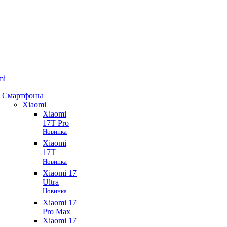
mi
Смартфоны
Xiaomi
Xiaomi
17T Pro
Новинка
Xiaomi
17T
Новинка
Xiaomi 17
Ultra
Новинка
Xiaomi 17
Pro Max
Xiaomi 17