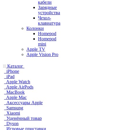
кабели
Зарядные
устройства
Чехол-
клавиатура
Колонки
Homepod
Homepod
mini
Apple TV
Apple Vision Pro
Каталог
iPhone
iPad
Apple Watch
Apple AirPods
MacBook
Apple Mac
Аксессуары Apple
Samsung
Xiaomi
Уценённый товар
Dyson
Игровые приставки