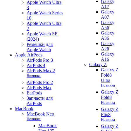
Galaxy
Apple Watch Ultra
A17
3
Galaxy
Apple Watch Series
A07
10
Galaxy
Apple Watch Ultra
A56
2
Galaxy
Apple Watch SE
A36
(2024)
Galaxy
Ремешки для
A26
Apple Watch
Galaxy
Apple AirPods
A16
AirPods Pro 3
Galaxy Z
AirPods 4
Galaxy Z
AirPods Max 2
Fold8
Новинка
Ultra
AirPods Pro 2
Новинка
AirPods Max
Galaxy Z
EarPods
Fold8
Запчасти для
Новинка
AirPods
MacBook
Galaxy Z
MacBook Neo
Flip8
Новинка
Новинка
MacBook
Galaxy Z
Neo 13"