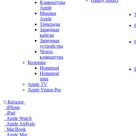
Galaxy Buds3
Клавиатуры
Apple
Мышки
Apple
Трекпады
Зарядные
кабели
Зарядные
устройства
Чехол-
клавиатура
Колонки
Homepod
Homepod
mini
Apple TV
Apple Vision Pro
Каталог
iPhone
iPad
Apple Watch
Apple AirPods
MacBook
Apple Mac