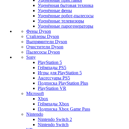
Уценённые приставки
Уценённая бытовая техника
Уценённые фены
Уценённые робот-пылесосы
Уценённые телевизоры
Уценённые парогенераторы
Фены Dyson
Стайлеры Dyson
Выпрямители Dyson
Очистители Dyson
Пылесосы Dyson
Sony
PlayStation 5
Геймпады PS5
Игры для PlayStation 5
Аксессуары PS5
Подписка PlayStation Plus
PlayStation VR
Microsoft
Xbox
Геймпады Xbox
Подписка Xbox Game Pass
Nintendo
Nintendo Switch 2
Nintendo Switch