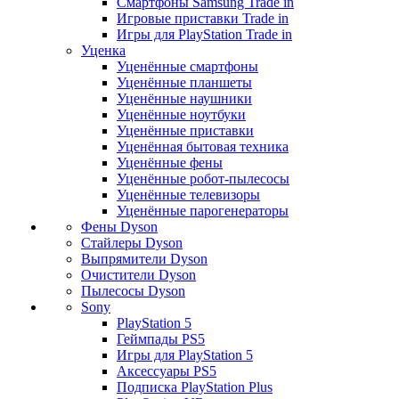
Смартфоны Samsung Trade in
Игровые приставки Trade in
Игры для PlayStation Trade in
Уценка
Уценённые смартфоны
Уценённые планшеты
Уценённые наушники
Уценённые ноутбуки
Уценённые приставки
Уценённая бытовая техника
Уценённые фены
Уценённые робот-пылесосы
Уценённые телевизоры
Уценённые парогенераторы
Фены Dyson
Стайлеры Dyson
Выпрямители Dyson
Очистители Dyson
Пылесосы Dyson
Sony
PlayStation 5
Геймпады PS5
Игры для PlayStation 5
Аксессуары PS5
Подписка PlayStation Plus