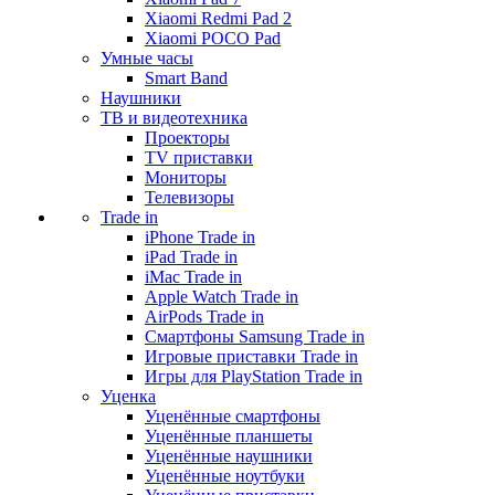
Xiaomi Redmi Pad 2
Xiaomi POCO Pad
Умные часы
Smart Band
Наушники
ТВ и видеотехника
Проекторы
TV приставки
Мониторы
Телевизоры
Trade in
iPhone Trade in
iPad Trade in
iMac Trade in
Apple Watch Trade in
AirPods Trade in
Смартфоны Samsung Trade in
Игровые приставки Trade in
Игры для PlayStation Trade in
Уценка
Уценённые смартфоны
Уценённые планшеты
Уценённые наушники
Уценённые ноутбуки