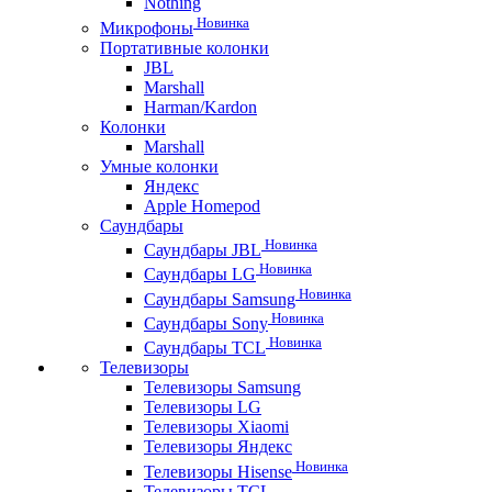
Nothing
Новинка
Микрофоны
Портативные колонки
JBL
Marshall
Harman/Kardon
Колонки
Marshall
Умные колонки
Яндекс
Apple Homepod
Саундбары
Новинка
Саундбары JBL
Новинка
Саундбары LG
Новинка
Саундбары Samsung
Новинка
Саундбары Sony
Новинка
Саундбары TCL
Телевизоры
Телевизоры Samsung
Телевизоры LG
Телевизоры Xiaomi
Телевизоры Яндекс
Новинка
Телевизоры Hisense
Телевизоры TCL