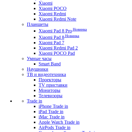
Xiaomi
Xiaomi POCO
Xiaomi Redmi
Xiaomi Redmi Note
Планшеты
Новинка
Xiaomi Pad 8 Pro
Новинка
Xiaomi Pad 8
Xiaomi Pad 7
Xiaomi Redmi Pad 2
Xiaomi POCO Pad
Умные часы
Smart Band
Наушники
ТВ и видеотехника
Проекторы
TV приставки
Мониторы
Телевизоры
Trade in
iPhone Trade in
iPad Trade in
iMac Trade in
Apple Watch Trade in
AirPods Trade in