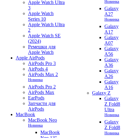
Новинка
Apple Watch Ultra
3
Galaxy
Apple Watch
A27
Series 10
Новинка
Apple Watch Ultra
Galaxy
2
A17
Apple Watch SE
Galaxy
(2024)
A07
Ремешки для
Galaxy
Apple Watch
A56
Apple AirPods
Galaxy
AirPods Pro 3
A36
AirPods 4
Galaxy
AirPods Max 2
A26
Новинка
Galaxy
AirPods Pro 2
A16
AirPods Max
Galaxy Z
EarPods
Galaxy
Запчасти для
Z Fold8
AirPods
Ultra
MacBook
Новинка
MacBook Neo
Galaxy
Новинка
Z Fold8
MacBook
Новинка
Neo 13"