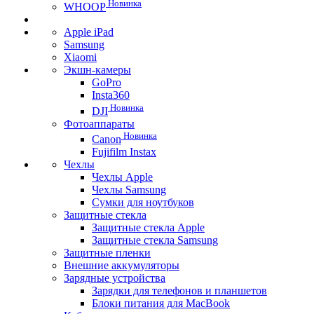
Новинка
WHOOP
Apple iPad
Samsung
Xiaomi
Экшн-камеры
GoPro
Insta360
Новинка
DJI
Фотоаппараты
Новинка
Canon
Fujifilm Instax
Чехлы
Чехлы Apple
Чехлы Samsung
Сумки для ноутбуков
Защитные стекла
Защитные стекла Apple
Защитные стекла Samsung
Защитные пленки
Внешние аккумуляторы
Зарядные устройства
Зарядки для телефонов и планшетов
Блоки питания для MacBook