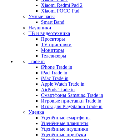
Xiaomi Redmi Pad 2
Xiaomi POCO Pad
Умные часы
Smart Band
Наушники
ТВ и видеотехника
Проекторы
TV приставки
Мониторы
Телевизоры
Trade in
iPhone Trade in
iPad Trade in
iMac Trade in
Apple Watch Trade in
AirPods Trade in
Смартфоны Samsung Trade in
Игровые приставки Trade in
Игры для PlayStation Trade in
Уценка
Уценённые смартфоны
Уценённые планшеты
Уценённые наушники
Уценённые ноутбуки