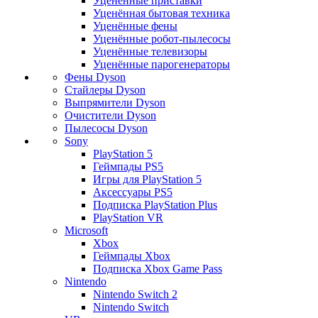
Уценённые приставки
Уценённая бытовая техника
Уценённые фены
Уценённые робот-пылесосы
Уценённые телевизоры
Уценённые парогенераторы
Фены Dyson
Стайлеры Dyson
Выпрямители Dyson
Очистители Dyson
Пылесосы Dyson
Sony
PlayStation 5
Геймпады PS5
Игры для PlayStation 5
Аксессуары PS5
Подписка PlayStation Plus
PlayStation VR
Microsoft
Xbox
Геймпады Xbox
Подписка Xbox Game Pass
Nintendo
Nintendo Switch 2
Nintendo Switch