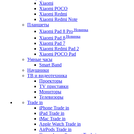
Xiaomi
Xiaomi POCO
Xiaomi Redmi
Xiaomi Redmi Note
Планшеты
Новинка
Xiaomi Pad 8 Pro
Новинка
Xiaomi Pad 8
Xiaomi Pad 7
Xiaomi Redmi Pad 2
Xiaomi POCO Pad
Умные часы
Smart Band
Наушники
ТВ и видеотехника
Проекторы
TV приставки
Мониторы
Телевизоры
Trade in
iPhone Trade in
iPad Trade in
iMac Trade in
Apple Watch Trade in
AirPods Trade in