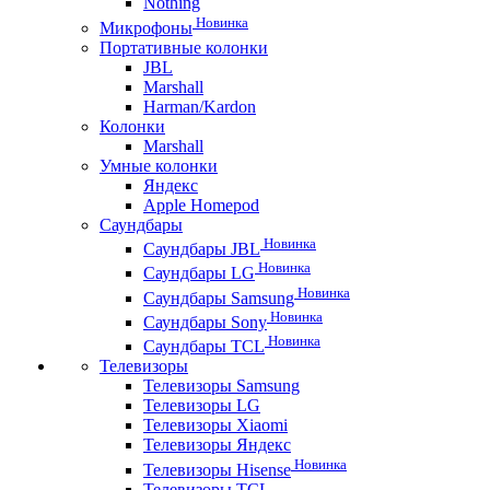
Nothing
Новинка
Микрофоны
Портативные колонки
JBL
Marshall
Harman/Kardon
Колонки
Marshall
Умные колонки
Яндекс
Apple Homepod
Саундбары
Новинка
Саундбары JBL
Новинка
Саундбары LG
Новинка
Саундбары Samsung
Новинка
Саундбары Sony
Новинка
Саундбары TCL
Телевизоры
Телевизоры Samsung
Телевизоры LG
Телевизоры Xiaomi
Телевизоры Яндекс
Новинка
Телевизоры Hisense
Телевизоры TCL