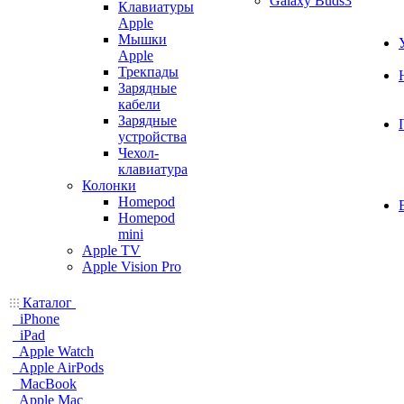
Galaxy Buds3
Клавиатуры
Apple
Мышки
Apple
Трекпады
Зарядные
кабели
Зарядные
устройства
Чехол-
клавиатура
Колонки
Homepod
Homepod
mini
Apple TV
Apple Vision Pro
Каталог
iPhone
iPad
Apple Watch
Apple AirPods
MacBook
Apple Mac