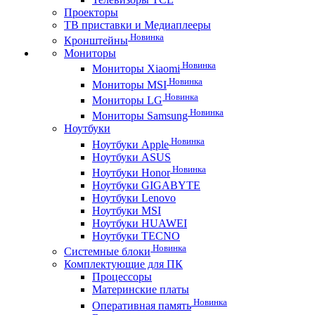
Проекторы
ТВ приставки и Медиаплееры
Новинка
Кронштейны
Мониторы
Новинка
Мониторы Xiaomi
Новинка
Мониторы MSI
Новинка
Мониторы LG
Новинка
Мониторы Samsung
Ноутбуки
Новинка
Ноутбуки Apple
Ноутбуки ASUS
Новинка
Ноутбуки Honor
Ноутбуки GIGABYTE
Ноутбуки Lenovo
Ноутбуки MSI
Ноутбуки HUAWEI
Ноутбуки TECNO
Новинка
Системные блоки
Комплектующие для ПК
Процессоры
Материнские платы
Новинка
Оперативная память