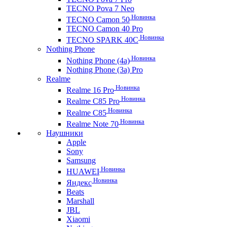
TECNO Pova 7 Neo
Новинка
TECNO Camon 50
TECNO Camon 40 Pro
Новинка
TECNO SPARK 40C
Nothing Phone
Новинка
Nothing Phone (4a)
Nothing Phone (3a) Pro
Realme
Новинка
Realme 16 Pro
Новинка
Realme C85 Pro
Новинка
Realme C85
Новинка
Realme Note 70
Наушники
Apple
Sony
Samsung
Новинка
HUAWEI
Новинка
Яндекс
Beats
Marshall
JBL
Xiaomi