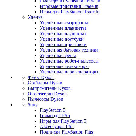
Смартфоны Samsung Trade in
Игровые приставки Trade in
Игры для PlayStation Trade in
Уценка
Уценённые смартфоны
Уценённые планшеты
Уценённые наушники
Уценённые ноутбуки
Уценённые приставки
Уценённая бытовая техника
Уценённые фены
Уценённые робот-пылесосы
Уценённые телевизоры
Уценённые парогенераторы
Фены Dyson
Стайлеры Dyson
Выпрямители Dyson
Очистители Dyson
Пылесосы Dyson
Sony
PlayStation 5
Геймпады PS5
Игры для PlayStation 5
Аксессуары PS5
Подписка PlayStation Plus