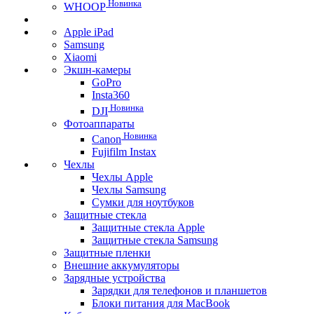
Новинка
WHOOP
Apple iPad
Samsung
Xiaomi
Экшн-камеры
GoPro
Insta360
Новинка
DJI
Фотоаппараты
Новинка
Canon
Fujifilm Instax
Чехлы
Чехлы Apple
Чехлы Samsung
Сумки для ноутбуков
Защитные стекла
Защитные стекла Apple
Защитные стекла Samsung
Защитные пленки
Внешние аккумуляторы
Зарядные устройства
Зарядки для телефонов и планшетов
Блоки питания для MacBook