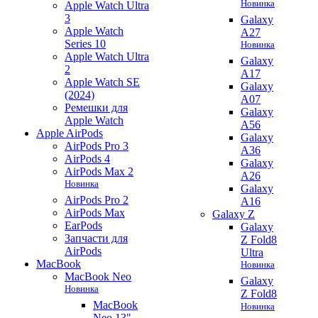
Новинка
Apple Watch Ultra
3
Galaxy
Apple Watch
A27
Series 10
Новинка
Apple Watch Ultra
Galaxy
2
A17
Apple Watch SE
Galaxy
(2024)
A07
Ремешки для
Galaxy
Apple Watch
A56
Apple AirPods
Galaxy
AirPods Pro 3
A36
AirPods 4
Galaxy
AirPods Max 2
A26
Новинка
Galaxy
AirPods Pro 2
A16
AirPods Max
Galaxy Z
EarPods
Galaxy
Запчасти для
Z Fold8
AirPods
Ultra
MacBook
Новинка
MacBook Neo
Galaxy
Новинка
Z Fold8
MacBook
Новинка
Neo 13"