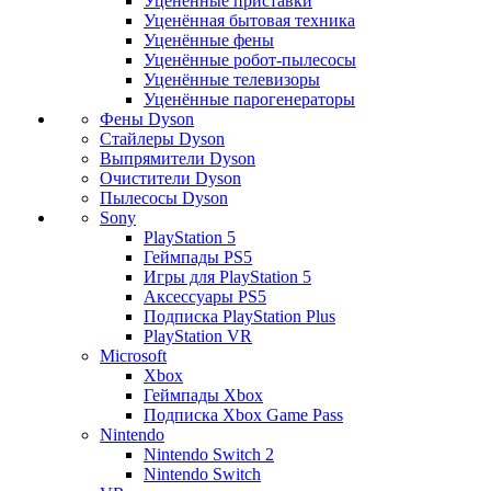
Уценённые приставки
Уценённая бытовая техника
Уценённые фены
Уценённые робот-пылесосы
Уценённые телевизоры
Уценённые парогенераторы
Фены Dyson
Стайлеры Dyson
Выпрямители Dyson
Очистители Dyson
Пылесосы Dyson
Sony
PlayStation 5
Геймпады PS5
Игры для PlayStation 5
Аксессуары PS5
Подписка PlayStation Plus
PlayStation VR
Microsoft
Xbox
Геймпады Xbox
Подписка Xbox Game Pass
Nintendo
Nintendo Switch 2
Nintendo Switch