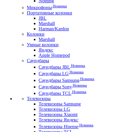
Nothing
Новинка
Микрофоны
Портативные колонки
JBL
Marshall
Harman/Kardon
Колонки
Marshall
Умные колонки
Яндекс
Apple Homepod
Саундбары
Новинка
Саундбары JBL
Новинка
Саундбары LG
Новинка
Саундбары Samsung
Новинка
Саундбары Sony
Новинка
Саундбары TCL
Телевизоры
Телевизоры Samsung
Телевизоры LG
Телевизоры Xiaomi
Телевизоры Яндекс
Новинка
Телевизоры Hisense
Телевизоры TCL