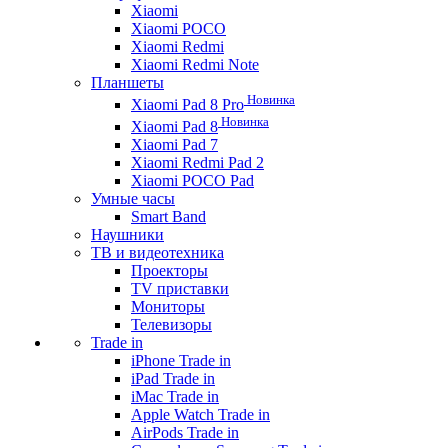
Xiaomi
Xiaomi POCO
Xiaomi Redmi
Xiaomi Redmi Note
Планшеты
Новинка
Xiaomi Pad 8 Pro
Новинка
Xiaomi Pad 8
Xiaomi Pad 7
Xiaomi Redmi Pad 2
Xiaomi POCO Pad
Умные часы
Smart Band
Наушники
ТВ и видеотехника
Проекторы
TV приставки
Мониторы
Телевизоры
Trade in
iPhone Trade in
iPad Trade in
iMac Trade in
Apple Watch Trade in
AirPods Trade in