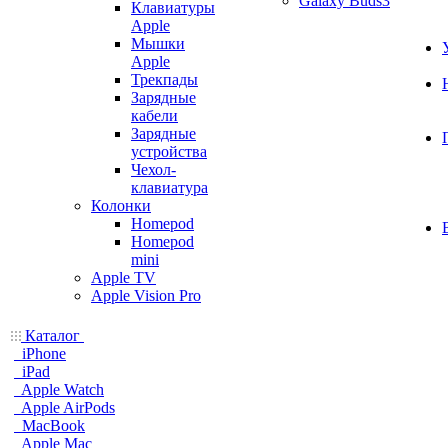
Galaxy Buds3
Клавиатуры
Apple
Мышки
Apple
Трекпады
Зарядные
кабели
Зарядные
устройства
Чехол-
клавиатура
Колонки
Homepod
Homepod
mini
Apple TV
Apple Vision Pro
Каталог
iPhone
iPad
Apple Watch
Apple AirPods
MacBook
Apple Mac