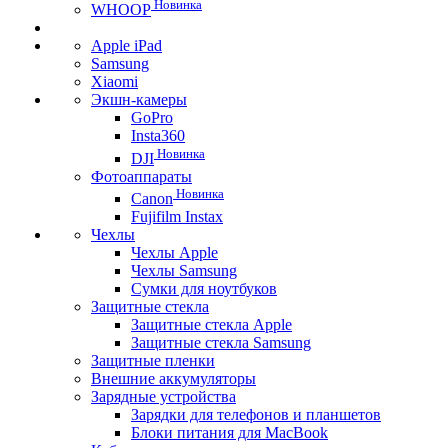
Новинка
WHOOP
Apple iPad
Samsung
Xiaomi
Экшн-камеры
GoPro
Insta360
Новинка
DJI
Фотоаппараты
Новинка
Canon
Fujifilm Instax
Чехлы
Чехлы Apple
Чехлы Samsung
Сумки для ноутбуков
Защитные стекла
Защитные стекла Apple
Защитные стекла Samsung
Защитные пленки
Внешние аккумуляторы
Зарядные устройства
Зарядки для телефонов и планшетов
Блоки питания для MacBook