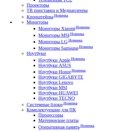
Проекторы
ТВ приставки и Медиаплееры
Новинка
Кронштейны
Мониторы
Новинка
Мониторы Xiaomi
Новинка
Мониторы MSI
Новинка
Мониторы LG
Новинка
Мониторы Samsung
Ноутбуки
Новинка
Ноутбуки Apple
Ноутбуки ASUS
Новинка
Ноутбуки Honor
Ноутбуки GIGABYTE
Ноутбуки Lenovo
Ноутбуки MSI
Ноутбуки HUAWEI
Ноутбуки TECNO
Новинка
Системные блоки
Комплектующие для ПК
Процессоры
Материнские платы
Новинка
Оперативная память