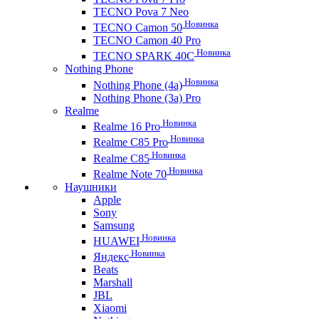
TECNO Pova 7 Neo
Новинка
TECNO Camon 50
TECNO Camon 40 Pro
Новинка
TECNO SPARK 40C
Nothing Phone
Новинка
Nothing Phone (4a)
Nothing Phone (3a) Pro
Realme
Новинка
Realme 16 Pro
Новинка
Realme C85 Pro
Новинка
Realme C85
Новинка
Realme Note 70
Наушники
Apple
Sony
Samsung
Новинка
HUAWEI
Новинка
Яндекс
Beats
Marshall
JBL
Xiaomi