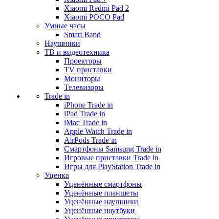
Xiaomi Redmi Pad 2
Xiaomi POCO Pad
Умные часы
Smart Band
Наушники
ТВ и видеотехника
Проекторы
TV приставки
Мониторы
Телевизоры
Trade in
iPhone Trade in
iPad Trade in
iMac Trade in
Apple Watch Trade in
AirPods Trade in
Смартфоны Samsung Trade in
Игровые приставки Trade in
Игры для PlayStation Trade in
Уценка
Уценённые смартфоны
Уценённые планшеты
Уценённые наушники
Уценённые ноутбуки