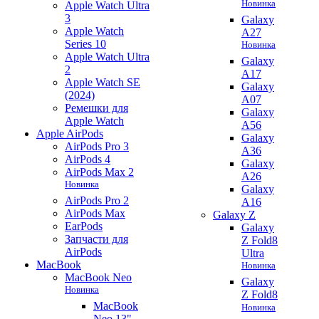
Новинка
Apple Watch Ultra
3
Galaxy
Apple Watch
A27
Series 10
Новинка
Apple Watch Ultra
Galaxy
2
A17
Apple Watch SE
Galaxy
(2024)
A07
Ремешки для
Galaxy
Apple Watch
A56
Apple AirPods
Galaxy
AirPods Pro 3
A36
AirPods 4
Galaxy
AirPods Max 2
A26
Новинка
Galaxy
AirPods Pro 2
A16
AirPods Max
Galaxy Z
EarPods
Galaxy
Запчасти для
Z Fold8
AirPods
Ultra
MacBook
Новинка
MacBook Neo
Galaxy
Новинка
Z Fold8
MacBook
Новинка
Neo 13"