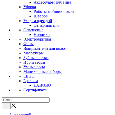
Аксессуары для вина
Уборка
Роботы-мойщики окон
Швабры
Уход за одеждой
Отпариватели
Освещение
Ночники
Электробритвы
Фены
Выпрямители для волос
Массажеры
Зубные щетки
Ирригаторы
Умные весы
Маникюрные наборы
LEGO
Брелоки
LABUBU
Сертификаты
Сравнение
0