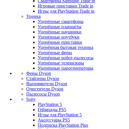
Смартфоны Samsung Trade in
Игровые приставки Trade in
Игры для PlayStation Trade in
Уценка
Уценённые смартфоны
Уценённые планшеты
Уценённые наушники
Уценённые ноутбуки
Уценённые приставки
Уценённая бытовая техника
Уценённые фены
Уценённые робот-пылесосы
Уценённые телевизоры
Уценённые парогенераторы
Фены Dyson
Стайлеры Dyson
Выпрямители Dyson
Очистители Dyson
Пылесосы Dyson
Sony
PlayStation 5
Геймпады PS5
Игры для PlayStation 5
Аксессуары PS5
Подписка PlayStation Plus