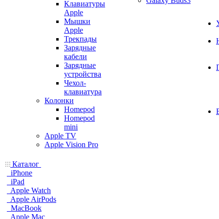
Galaxy Buds3
Клавиатуры
Apple
Мышки
Apple
Трекпады
Зарядные
кабели
Зарядные
устройства
Чехол-
клавиатура
Колонки
Homepod
Homepod
mini
Apple TV
Apple Vision Pro
Каталог
iPhone
iPad
Apple Watch
Apple AirPods
MacBook
Apple Mac