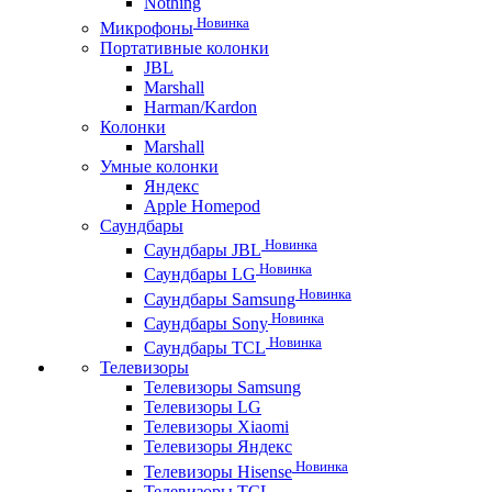
Nothing
Новинка
Микрофоны
Портативные колонки
JBL
Marshall
Harman/Kardon
Колонки
Marshall
Умные колонки
Яндекс
Apple Homepod
Саундбары
Новинка
Саундбары JBL
Новинка
Саундбары LG
Новинка
Саундбары Samsung
Новинка
Саундбары Sony
Новинка
Саундбары TCL
Телевизоры
Телевизоры Samsung
Телевизоры LG
Телевизоры Xiaomi
Телевизоры Яндекс
Новинка
Телевизоры Hisense
Телевизоры TCL