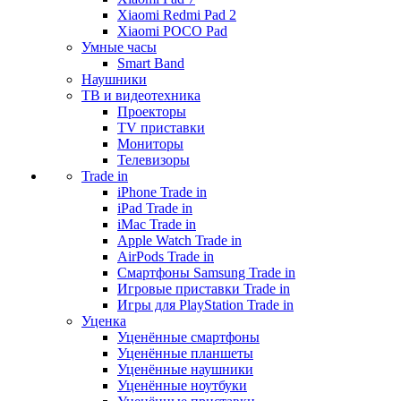
Xiaomi Redmi Pad 2
Xiaomi POCO Pad
Умные часы
Smart Band
Наушники
ТВ и видеотехника
Проекторы
TV приставки
Мониторы
Телевизоры
Trade in
iPhone Trade in
iPad Trade in
iMac Trade in
Apple Watch Trade in
AirPods Trade in
Смартфоны Samsung Trade in
Игровые приставки Trade in
Игры для PlayStation Trade in
Уценка
Уценённые смартфоны
Уценённые планшеты
Уценённые наушники
Уценённые ноутбуки