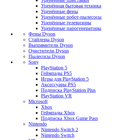
Уценённые приставки
Уценённая бытовая техника
Уценённые фены
Уценённые робот-пылесосы
Уценённые телевизоры
Уценённые парогенераторы
Фены Dyson
Стайлеры Dyson
Выпрямители Dyson
Очистители Dyson
Пылесосы Dyson
Sony
PlayStation 5
Геймпады PS5
Игры для PlayStation 5
Аксессуары PS5
Подписка PlayStation Plus
PlayStation VR
Microsoft
Xbox
Геймпады Xbox
Подписка Xbox Game Pass
Nintendo
Nintendo Switch 2
Nintendo Switch