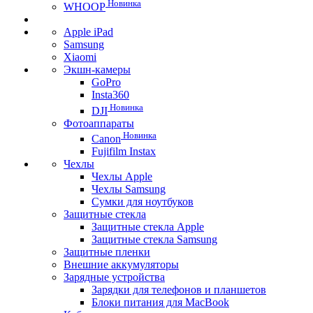
Новинка
WHOOP
Apple iPad
Samsung
Xiaomi
Экшн-камеры
GoPro
Insta360
Новинка
DJI
Фотоаппараты
Новинка
Canon
Fujifilm Instax
Чехлы
Чехлы Apple
Чехлы Samsung
Сумки для ноутбуков
Защитные стекла
Защитные стекла Apple
Защитные стекла Samsung
Защитные пленки
Внешние аккумуляторы
Зарядные устройства
Зарядки для телефонов и планшетов
Блоки питания для MacBook