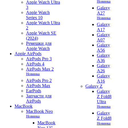
Новинка
Apple Watch Ultra
3
Galaxy
Apple Watch
A27
Series 10
Новинка
Apple Watch Ultra
Galaxy
2
A17
Apple Watch SE
Galaxy
(2024)
A07
Ремешки для
Galaxy
Apple Watch
A56
Apple AirPods
Galaxy
AirPods Pro 3
A36
AirPods 4
Galaxy
AirPods Max 2
A26
Новинка
Galaxy
AirPods Pro 2
A16
AirPods Max
Galaxy Z
EarPods
Galaxy
Запчасти для
Z Fold8
AirPods
Ultra
MacBook
Новинка
MacBook Neo
Galaxy
Новинка
Z Fold8
MacBook
Новинка
Neo 13"