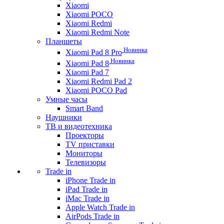
Xiaomi
Xiaomi POCO
Xiaomi Redmi
Xiaomi Redmi Note
Планшеты
Новинка
Xiaomi Pad 8 Pro
Новинка
Xiaomi Pad 8
Xiaomi Pad 7
Xiaomi Redmi Pad 2
Xiaomi POCO Pad
Умные часы
Smart Band
Наушники
ТВ и видеотехника
Проекторы
TV приставки
Мониторы
Телевизоры
Trade in
iPhone Trade in
iPad Trade in
iMac Trade in
Apple Watch Trade in
AirPods Trade in