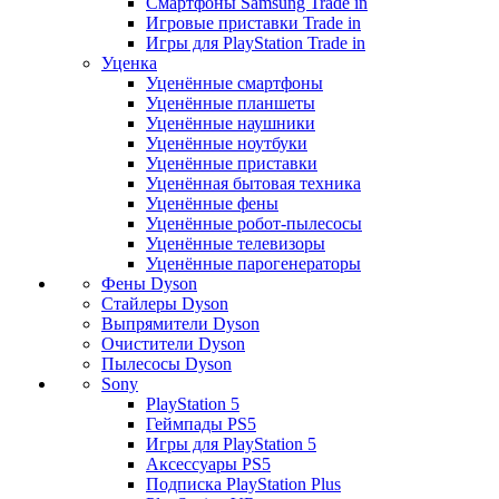
Смартфоны Samsung Trade in
Игровые приставки Trade in
Игры для PlayStation Trade in
Уценка
Уценённые смартфоны
Уценённые планшеты
Уценённые наушники
Уценённые ноутбуки
Уценённые приставки
Уценённая бытовая техника
Уценённые фены
Уценённые робот-пылесосы
Уценённые телевизоры
Уценённые парогенераторы
Фены Dyson
Стайлеры Dyson
Выпрямители Dyson
Очистители Dyson
Пылесосы Dyson
Sony
PlayStation 5
Геймпады PS5
Игры для PlayStation 5
Аксессуары PS5
Подписка PlayStation Plus