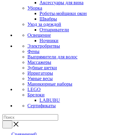
Аксессуары для вина
Уборка
Роботы-мойщики окон
Швабры
Уход за одеждой
Отпариватели
Освещение
Ночники
Электробритвы
Фены
Выпрямители для волос
Массажеры
Зубные щетки
Ирригаторы
Умные весы
Маникюрные наборы
LEGO
Брелоки
LABUBU
Сертификаты
Сравнение
0