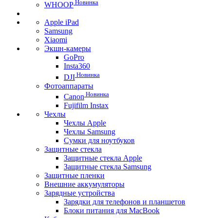
Новинка
WHOOP
Apple iPad
Samsung
Xiaomi
Экшн-камеры
GoPro
Insta360
Новинка
DJI
Фотоаппараты
Новинка
Canon
Fujifilm Instax
Чехлы
Чехлы Apple
Чехлы Samsung
Сумки для ноутбуков
Защитные стекла
Защитные стекла Apple
Защитные стекла Samsung
Защитные пленки
Внешние аккумуляторы
Зарядные устройства
Зарядки для телефонов и планшетов
Блоки питания для MacBook