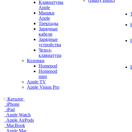
Galaxy Buds3
Клавиатуры
Apple
Мышки
Apple
Трекпады
Зарядные
кабели
Зарядные
устройства
Чехол-
клавиатура
Колонки
Homepod
Homepod
mini
Apple TV
Apple Vision Pro
Каталог
iPhone
iPad
Apple Watch
Apple AirPods
MacBook
Apple Mac