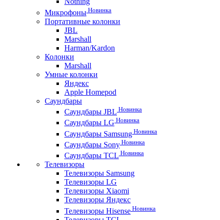
Nothing
Новинка
Микрофоны
Портативные колонки
JBL
Marshall
Harman/Kardon
Колонки
Marshall
Умные колонки
Яндекс
Apple Homepod
Саундбары
Новинка
Саундбары JBL
Новинка
Саундбары LG
Новинка
Саундбары Samsung
Новинка
Саундбары Sony
Новинка
Саундбары TCL
Телевизоры
Телевизоры Samsung
Телевизоры LG
Телевизоры Xiaomi
Телевизоры Яндекс
Новинка
Телевизоры Hisense
Телевизоры TCL