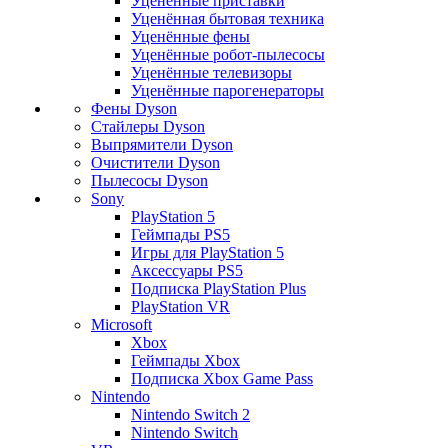
Уценённые приставки
Уценённая бытовая техника
Уценённые фены
Уценённые робот-пылесосы
Уценённые телевизоры
Уценённые парогенераторы
Фены Dyson
Стайлеры Dyson
Выпрямители Dyson
Очистители Dyson
Пылесосы Dyson
Sony
PlayStation 5
Геймпады PS5
Игры для PlayStation 5
Аксессуары PS5
Подписка PlayStation Plus
PlayStation VR
Microsoft
Xbox
Геймпады Xbox
Подписка Xbox Game Pass
Nintendo
Nintendo Switch 2
Nintendo Switch