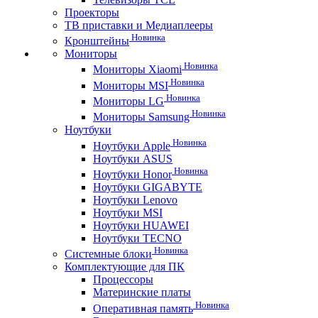
Проекторы
ТВ приставки и Медиаплееры
Новинка
Кронштейны
Мониторы
Новинка
Мониторы Xiaomi
Новинка
Мониторы MSI
Новинка
Мониторы LG
Новинка
Мониторы Samsung
Ноутбуки
Новинка
Ноутбуки Apple
Ноутбуки ASUS
Новинка
Ноутбуки Honor
Ноутбуки GIGABYTE
Ноутбуки Lenovo
Ноутбуки MSI
Ноутбуки HUAWEI
Ноутбуки TECNO
Новинка
Системные блоки
Комплектующие для ПК
Процессоры
Материнские платы
Новинка
Оперативная память