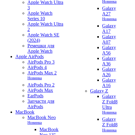
Новинка
Apple Watch Ultra
3
Galaxy
Apple Watch
A27
Series 10
Новинка
Apple Watch Ultra
Galaxy
2
A17
Apple Watch SE
Galaxy
(2024)
A07
Ремешки для
Galaxy
Apple Watch
A56
Apple AirPods
Galaxy
AirPods Pro 3
A36
AirPods 4
Galaxy
AirPods Max 2
A26
Новинка
Galaxy
AirPods Pro 2
A16
AirPods Max
Galaxy Z
EarPods
Galaxy
Запчасти для
Z Fold8
AirPods
Ultra
MacBook
Новинка
MacBook Neo
Galaxy
Новинка
Z Fold8
MacBook
Новинка
Neo 13"