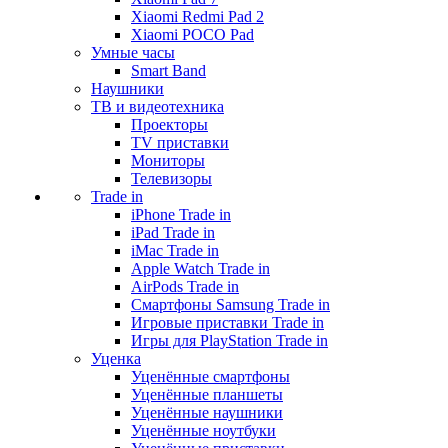
Xiaomi Redmi Pad 2
Xiaomi POCO Pad
Умные часы
Smart Band
Наушники
ТВ и видеотехника
Проекторы
TV приставки
Мониторы
Телевизоры
Trade in
iPhone Trade in
iPad Trade in
iMac Trade in
Apple Watch Trade in
AirPods Trade in
Смартфоны Samsung Trade in
Игровые приставки Trade in
Игры для PlayStation Trade in
Уценка
Уценённые смартфоны
Уценённые планшеты
Уценённые наушники
Уценённые ноутбуки