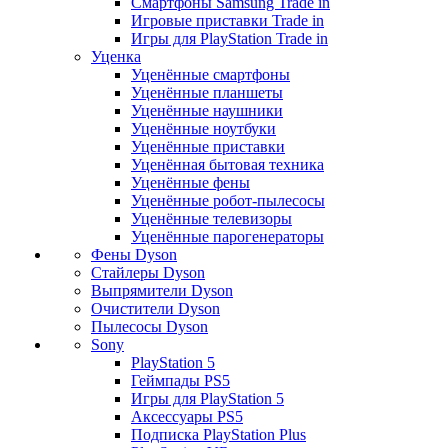
Смартфоны Samsung Trade in
Игровые приставки Trade in
Игры для PlayStation Trade in
Уценка
Уценённые смартфоны
Уценённые планшеты
Уценённые наушники
Уценённые ноутбуки
Уценённые приставки
Уценённая бытовая техника
Уценённые фены
Уценённые робот-пылесосы
Уценённые телевизоры
Уценённые парогенераторы
Фены Dyson
Стайлеры Dyson
Выпрямители Dyson
Очистители Dyson
Пылесосы Dyson
Sony
PlayStation 5
Геймпады PS5
Игры для PlayStation 5
Аксессуары PS5
Подписка PlayStation Plus