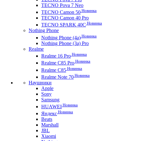
TECNO Pova 7 Neo
Новинка
TECNO Camon 50
TECNO Camon 40 Pro
Новинка
TECNO SPARK 40C
Nothing Phone
Новинка
Nothing Phone (4a)
Nothing Phone (3a) Pro
Realme
Новинка
Realme 16 Pro
Новинка
Realme C85 Pro
Новинка
Realme C85
Новинка
Realme Note 70
Наушники
Apple
Sony
Samsung
Новинка
HUAWEI
Новинка
Яндекс
Beats
Marshall
JBL
Xiaomi