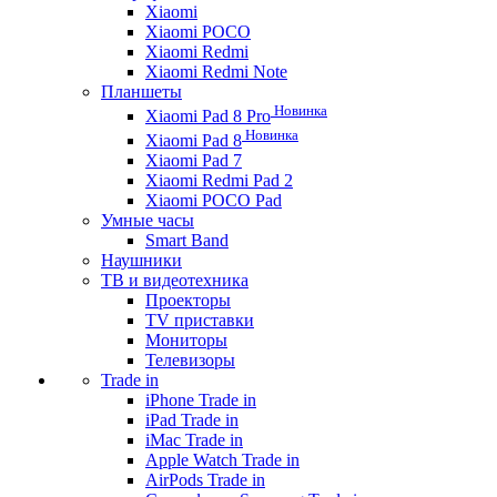
Xiaomi
Xiaomi POCO
Xiaomi Redmi
Xiaomi Redmi Note
Планшеты
Новинка
Xiaomi Pad 8 Pro
Новинка
Xiaomi Pad 8
Xiaomi Pad 7
Xiaomi Redmi Pad 2
Xiaomi POCO Pad
Умные часы
Smart Band
Наушники
ТВ и видеотехника
Проекторы
TV приставки
Мониторы
Телевизоры
Trade in
iPhone Trade in
iPad Trade in
iMac Trade in
Apple Watch Trade in
AirPods Trade in