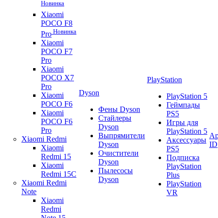
Новинка
Xiaomi
POCO F8
Новинка
Pro
Xiaomi
POCO F7
Pro
Xiaomi
POCO X7
PlayStation
Pro
Dyson
Xiaomi
PlayStation 5
POCO F6
Геймпады
Фены Dyson
Xiaomi
PS5
Стайлеры
POCO F6
Игры для
Dyson
Pro
PlayStation 5
Выпрямители
Ap
Xiaomi Redmi
Аксессуары
Dyson
ID
Xiaomi
PS5
Очистители
Redmi 15
Подписка
Dyson
Xiaomi
PlayStation
Пылесосы
Redmi 15C
Plus
Dyson
Xiaomi Redmi
PlayStation
Note
VR
Xiaomi
Redmi
Note 15