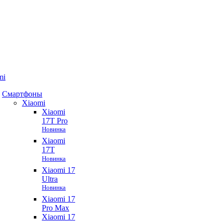
mi
Смартфоны
Xiaomi
Xiaomi
17T Pro
Новинка
Xiaomi
17T
Новинка
Xiaomi 17
Ultra
Новинка
Xiaomi 17
Pro Max
Xiaomi 17