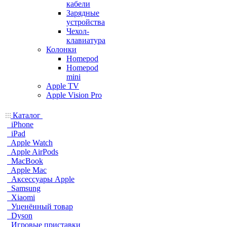
кабели
Зарядные
устройства
Чехол-
клавиатура
Колонки
Homepod
Homepod
mini
Apple TV
Apple Vision Pro
Каталог
iPhone
iPad
Apple Watch
Apple AirPods
MacBook
Apple Mac
Аксессуары Apple
Samsung
Xiaomi
Уценённый товар
Dyson
Игровые приставки