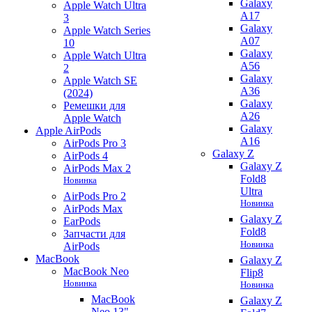
Galaxy
Apple Watch Ultra
A17
3
Galaxy
Apple Watch Series
A07
10
Galaxy
Apple Watch Ultra
A56
2
Galaxy
Apple Watch SE
A36
(2024)
Galaxy
Ремешки для
A26
Apple Watch
Galaxy
Apple AirPods
A16
AirPods Pro 3
Galaxy Z
AirPods 4
Galaxy Z
AirPods Max 2
Fold8
Новинка
Ultra
AirPods Pro 2
Новинка
AirPods Max
Galaxy Z
EarPods
Fold8
Запчасти для
Новинка
AirPods
MacBook
Galaxy Z
MacBook Neo
Flip8
Новинка
Новинка
MacBook
Galaxy Z
Neo 13"