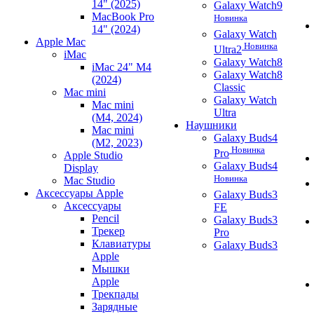
14" (2025)
Galaxy Watch9
MacBook Pro
Новинка
14" (2024)
Galaxy Watch
Apple Mac
Новинка
Ultra2
iMac
Galaxy Watch8
iMac 24" M4
Galaxy Watch8
(2024)
Classic
Mac mini
Galaxy Watch
Mac mini
Ultra
(M4, 2024)
Наушники
Mac mini
Galaxy Buds4
(M2, 2023)
Новинка
Pro
Apple Studio
Galaxy Buds4
Display
Новинка
Mac Studio
Аксессуары Apple
Galaxy Buds3
Аксессуары
FE
Pencil
Galaxy Buds3
Трекер
Pro
Клавиатуры
Galaxy Buds3
Apple
Мышки
Apple
Трекпады
Зарядные