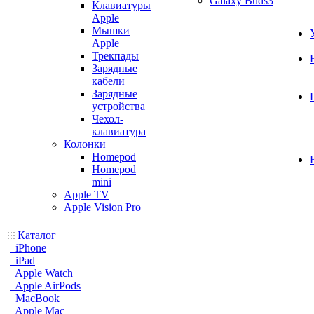
Galaxy Buds3
Клавиатуры
Apple
Мышки
Apple
Трекпады
Зарядные
кабели
Зарядные
устройства
Чехол-
клавиатура
Колонки
Homepod
Homepod
mini
Apple TV
Apple Vision Pro
Каталог
iPhone
iPad
Apple Watch
Apple AirPods
MacBook
Apple Mac