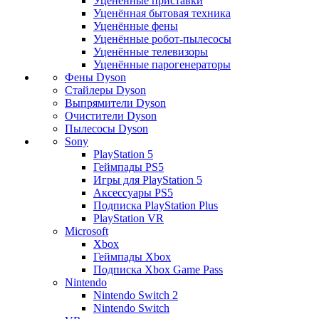
Уценённые приставки
Уценённая бытовая техника
Уценённые фены
Уценённые робот-пылесосы
Уценённые телевизоры
Уценённые парогенераторы
Фены Dyson
Стайлеры Dyson
Выпрямители Dyson
Очистители Dyson
Пылесосы Dyson
Sony
PlayStation 5
Геймпады PS5
Игры для PlayStation 5
Аксессуары PS5
Подписка PlayStation Plus
PlayStation VR
Microsoft
Xbox
Геймпады Xbox
Подписка Xbox Game Pass
Nintendo
Nintendo Switch 2
Nintendo Switch