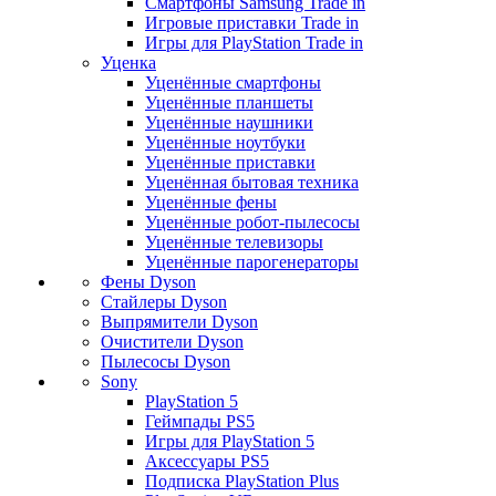
Смартфоны Samsung Trade in
Игровые приставки Trade in
Игры для PlayStation Trade in
Уценка
Уценённые смартфоны
Уценённые планшеты
Уценённые наушники
Уценённые ноутбуки
Уценённые приставки
Уценённая бытовая техника
Уценённые фены
Уценённые робот-пылесосы
Уценённые телевизоры
Уценённые парогенераторы
Фены Dyson
Стайлеры Dyson
Выпрямители Dyson
Очистители Dyson
Пылесосы Dyson
Sony
PlayStation 5
Геймпады PS5
Игры для PlayStation 5
Аксессуары PS5
Подписка PlayStation Plus