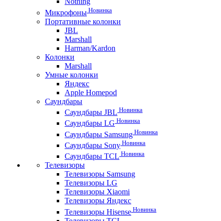
Nothing
Новинка
Микрофоны
Портативные колонки
JBL
Marshall
Harman/Kardon
Колонки
Marshall
Умные колонки
Яндекс
Apple Homepod
Саундбары
Новинка
Саундбары JBL
Новинка
Саундбары LG
Новинка
Саундбары Samsung
Новинка
Саундбары Sony
Новинка
Саундбары TCL
Телевизоры
Телевизоры Samsung
Телевизоры LG
Телевизоры Xiaomi
Телевизоры Яндекс
Новинка
Телевизоры Hisense
Телевизоры TCL