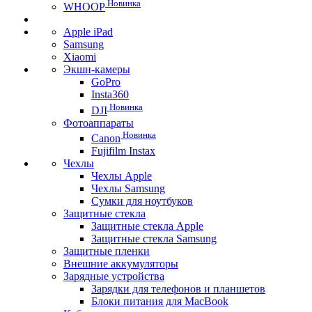
Новинка
WHOOP
Apple iPad
Samsung
Xiaomi
Экшн-камеры
GoPro
Insta360
Новинка
DJI
Фотоаппараты
Новинка
Canon
Fujifilm Instax
Чехлы
Чехлы Apple
Чехлы Samsung
Сумки для ноутбуков
Защитные стекла
Защитные стекла Apple
Защитные стекла Samsung
Защитные пленки
Внешние аккумуляторы
Зарядные устройства
Зарядки для телефонов и планшетов
Блоки питания для MacBook