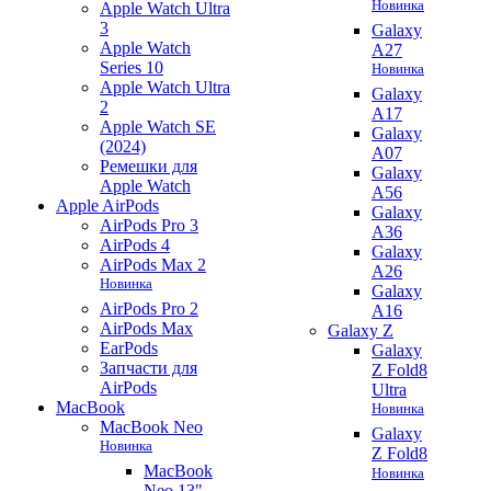
Новинка
Apple Watch Ultra
3
Galaxy
Apple Watch
A27
Series 10
Новинка
Apple Watch Ultra
Galaxy
2
A17
Apple Watch SE
Galaxy
(2024)
A07
Ремешки для
Galaxy
Apple Watch
A56
Apple AirPods
Galaxy
AirPods Pro 3
A36
AirPods 4
Galaxy
AirPods Max 2
A26
Новинка
Galaxy
AirPods Pro 2
A16
AirPods Max
Galaxy Z
EarPods
Galaxy
Запчасти для
Z Fold8
AirPods
Ultra
MacBook
Новинка
MacBook Neo
Galaxy
Новинка
Z Fold8
MacBook
Новинка
Neo 13"