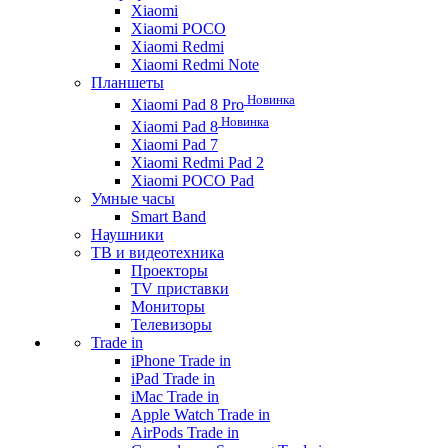
Xiaomi
Xiaomi POCO
Xiaomi Redmi
Xiaomi Redmi Note
Планшеты
Новинка
Xiaomi Pad 8 Pro
Новинка
Xiaomi Pad 8
Xiaomi Pad 7
Xiaomi Redmi Pad 2
Xiaomi POCO Pad
Умные часы
Smart Band
Наушники
ТВ и видеотехника
Проекторы
TV приставки
Мониторы
Телевизоры
Trade in
iPhone Trade in
iPad Trade in
iMac Trade in
Apple Watch Trade in
AirPods Trade in