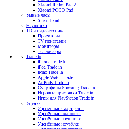
Xiaomi Redmi Pad 2
Xiaomi POCO Pad
Умные часы
Smart Band
Наушники
ТВ и видеотехника
Проекторы
TV приставки
Мониторы
Телевизоры
Trade in
iPhone Trade in
iPad Trade in
iMac Trade in
Apple Watch Trade in
AirPods Trade in
Смартфоны Samsung Trade in
Игровые приставки Trade in
Игры для PlayStation Trade in
Уценка
Уценённые смартфоны
Уценённые планшеты
Уценённые наушники
Уценённые ноутбуки