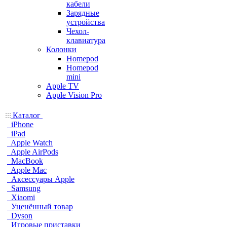
кабели
Зарядные
устройства
Чехол-
клавиатура
Колонки
Homepod
Homepod
mini
Apple TV
Apple Vision Pro
Каталог
iPhone
iPad
Apple Watch
Apple AirPods
MacBook
Apple Mac
Аксессуары Apple
Samsung
Xiaomi
Уценённый товар
Dyson
Игровые приставки