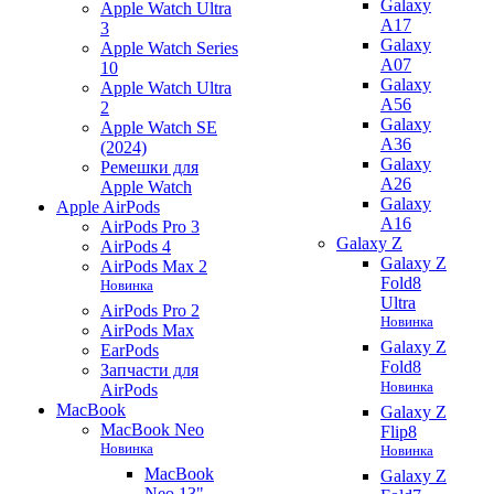
Galaxy
Apple Watch Ultra
A17
3
Galaxy
Apple Watch Series
A07
10
Galaxy
Apple Watch Ultra
A56
2
Galaxy
Apple Watch SE
A36
(2024)
Galaxy
Ремешки для
A26
Apple Watch
Galaxy
Apple AirPods
A16
AirPods Pro 3
Galaxy Z
AirPods 4
Galaxy Z
AirPods Max 2
Fold8
Новинка
Ultra
AirPods Pro 2
Новинка
AirPods Max
Galaxy Z
EarPods
Fold8
Запчасти для
Новинка
AirPods
MacBook
Galaxy Z
MacBook Neo
Flip8
Новинка
Новинка
MacBook
Galaxy Z
Neo 13"