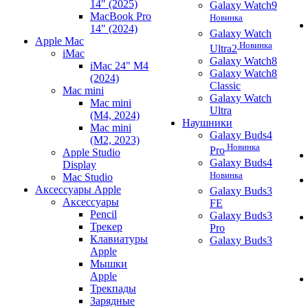
14" (2025)
Galaxy Watch9
MacBook Pro
Новинка
14" (2024)
Galaxy Watch
Apple Mac
Новинка
Ultra2
iMac
Galaxy Watch8
iMac 24" M4
Galaxy Watch8
(2024)
Classic
Mac mini
Galaxy Watch
Mac mini
Ultra
(M4, 2024)
Наушники
Mac mini
Galaxy Buds4
(M2, 2023)
Новинка
Pro
Apple Studio
Galaxy Buds4
Display
Новинка
Mac Studio
Аксессуары Apple
Galaxy Buds3
Аксессуары
FE
Pencil
Galaxy Buds3
Трекер
Pro
Клавиатуры
Galaxy Buds3
Apple
Мышки
Apple
Трекпады
Зарядные