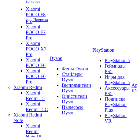
Новинка
Xiaomi
POCO F8
Новинка
Pro
Xiaomi
POCO F7
Pro
Xiaomi
POCO X7
PlayStation
Pro
Dyson
Xiaomi
PlayStation 5
POCO F6
Геймпады
Фены Dyson
Xiaomi
PS5
Стайлеры
POCO F6
Игры для
Dyson
Pro
PlayStation 5
Выпрямители
Ap
Xiaomi Redmi
Аксессуары
Dyson
ID
Xiaomi
PS5
Очистители
Redmi 15
Подписка
Dyson
Xiaomi
PlayStation
Пылесосы
Redmi 15C
Plus
Dyson
Xiaomi Redmi
PlayStation
Note
VR
Xiaomi
Redmi
Note 15