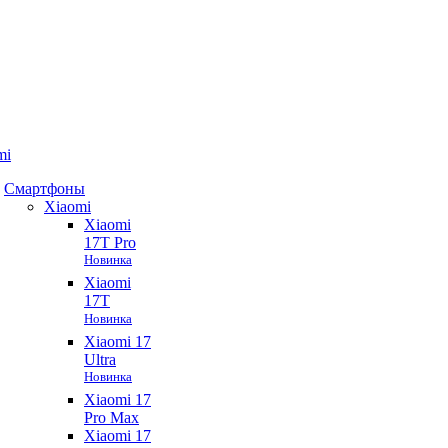
mi
Смартфоны
Xiaomi
Xiaomi
17T Pro
Новинка
Xiaomi
17T
Новинка
Xiaomi 17
Ultra
Новинка
Xiaomi 17
Pro Max
Xiaomi 17