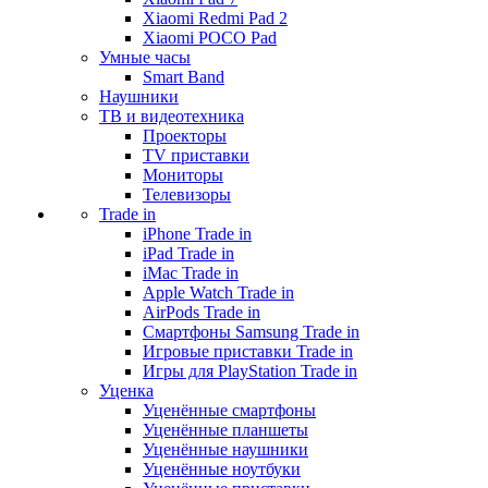
Xiaomi Redmi Pad 2
Xiaomi POCO Pad
Умные часы
Smart Band
Наушники
ТВ и видеотехника
Проекторы
TV приставки
Мониторы
Телевизоры
Trade in
iPhone Trade in
iPad Trade in
iMac Trade in
Apple Watch Trade in
AirPods Trade in
Смартфоны Samsung Trade in
Игровые приставки Trade in
Игры для PlayStation Trade in
Уценка
Уценённые смартфоны
Уценённые планшеты
Уценённые наушники
Уценённые ноутбуки