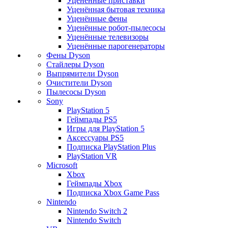
Уценённые приставки
Уценённая бытовая техника
Уценённые фены
Уценённые робот-пылесосы
Уценённые телевизоры
Уценённые парогенераторы
Фены Dyson
Стайлеры Dyson
Выпрямители Dyson
Очистители Dyson
Пылесосы Dyson
Sony
PlayStation 5
Геймпады PS5
Игры для PlayStation 5
Аксессуары PS5
Подписка PlayStation Plus
PlayStation VR
Microsoft
Xbox
Геймпады Xbox
Подписка Xbox Game Pass
Nintendo
Nintendo Switch 2
Nintendo Switch