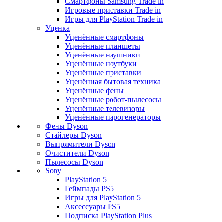
Смартфоны Samsung Trade in
Игровые приставки Trade in
Игры для PlayStation Trade in
Уценка
Уценённые смартфоны
Уценённые планшеты
Уценённые наушники
Уценённые ноутбуки
Уценённые приставки
Уценённая бытовая техника
Уценённые фены
Уценённые робот-пылесосы
Уценённые телевизоры
Уценённые парогенераторы
Фены Dyson
Стайлеры Dyson
Выпрямители Dyson
Очистители Dyson
Пылесосы Dyson
Sony
PlayStation 5
Геймпады PS5
Игры для PlayStation 5
Аксессуары PS5
Подписка PlayStation Plus