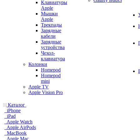
Galaxy Buds3
Клавиатуры
Apple
Мышки
Apple
Трекпады
Зарядные
кабели
Зарядные
устройства
Чехол-
клавиатура
Колонки
Homepod
Homepod
mini
Apple TV
Apple Vision Pro
Каталог
iPhone
iPad
Apple Watch
Apple AirPods
MacBook
Apple Mac