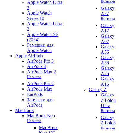
Новинка
Apple Watch Ultra
3
Galaxy
Apple Watch
A27
Series 10
Новинка
Apple Watch Ultra
Galaxy
2
A17
Apple Watch SE
Galaxy
(2024)
A07
Ремешки для
Galaxy
Apple Watch
A56
Apple AirPods
Galaxy
AirPods Pro 3
A36
AirPods 4
Galaxy
AirPods Max 2
A26
Новинка
Galaxy
AirPods Pro 2
A16
AirPods Max
Galaxy Z
EarPods
Galaxy
Запчасти для
Z Fold8
AirPods
Ultra
MacBook
Новинка
MacBook Neo
Galaxy
Новинка
Z Fold8
MacBook
Новинка
Neo 13"