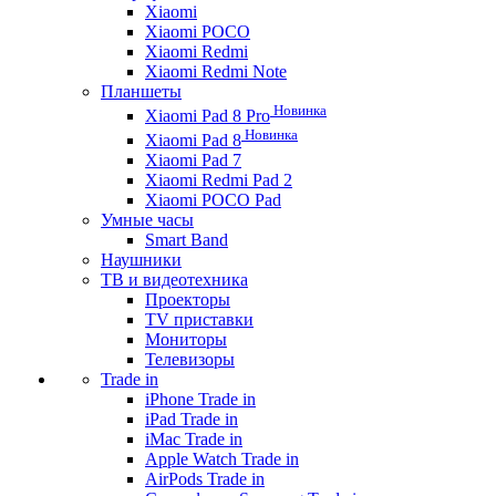
Xiaomi
Xiaomi POCO
Xiaomi Redmi
Xiaomi Redmi Note
Планшеты
Новинка
Xiaomi Pad 8 Pro
Новинка
Xiaomi Pad 8
Xiaomi Pad 7
Xiaomi Redmi Pad 2
Xiaomi POCO Pad
Умные часы
Smart Band
Наушники
ТВ и видеотехника
Проекторы
TV приставки
Мониторы
Телевизоры
Trade in
iPhone Trade in
iPad Trade in
iMac Trade in
Apple Watch Trade in
AirPods Trade in