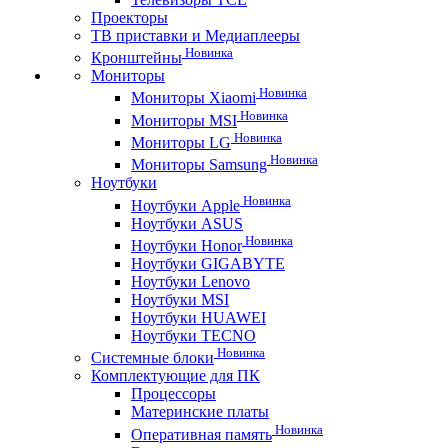
Проекторы
ТВ приставки и Медиаплееры
Новинка
Кронштейны
Мониторы
Новинка
Мониторы Xiaomi
Новинка
Мониторы MSI
Новинка
Мониторы LG
Новинка
Мониторы Samsung
Ноутбуки
Новинка
Ноутбуки Apple
Ноутбуки ASUS
Новинка
Ноутбуки Honor
Ноутбуки GIGABYTE
Ноутбуки Lenovo
Ноутбуки MSI
Ноутбуки HUAWEI
Ноутбуки TECNO
Новинка
Системные блоки
Комплектующие для ПК
Процессоры
Материнские платы
Новинка
Оперативная память