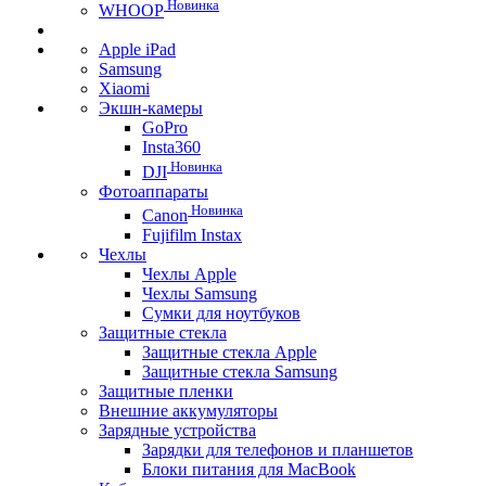
Новинка
WHOOP
Apple iPad
Samsung
Xiaomi
Экшн-камеры
GoPro
Insta360
Новинка
DJI
Фотоаппараты
Новинка
Canon
Fujifilm Instax
Чехлы
Чехлы Apple
Чехлы Samsung
Сумки для ноутбуков
Защитные стекла
Защитные стекла Apple
Защитные стекла Samsung
Защитные пленки
Внешние аккумуляторы
Зарядные устройства
Зарядки для телефонов и планшетов
Блоки питания для MacBook