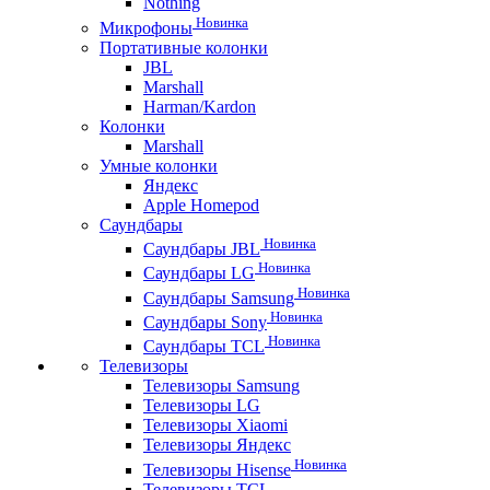
Nothing
Новинка
Микрофоны
Портативные колонки
JBL
Marshall
Harman/Kardon
Колонки
Marshall
Умные колонки
Яндекс
Apple Homepod
Саундбары
Новинка
Саундбары JBL
Новинка
Саундбары LG
Новинка
Саундбары Samsung
Новинка
Саундбары Sony
Новинка
Саундбары TCL
Телевизоры
Телевизоры Samsung
Телевизоры LG
Телевизоры Xiaomi
Телевизоры Яндекс
Новинка
Телевизоры Hisense
Телевизоры TCL