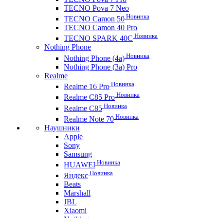
TECNO Pova 7 Neo
Новинка
TECNO Camon 50
TECNO Camon 40 Pro
Новинка
TECNO SPARK 40C
Nothing Phone
Новинка
Nothing Phone (4a)
Nothing Phone (3a) Pro
Realme
Новинка
Realme 16 Pro
Новинка
Realme C85 Pro
Новинка
Realme C85
Новинка
Realme Note 70
Наушники
Apple
Sony
Samsung
Новинка
HUAWEI
Новинка
Яндекс
Beats
Marshall
JBL
Xiaomi