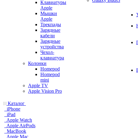
Galaxy Buds3
Клавиатуры
Apple
Мышки
Apple
Трекпады
Зарядные
кабели
Зарядные
устройства
Чехол-
клавиатура
Колонки
Homepod
Homepod
mini
Apple TV
Apple Vision Pro
Каталог
iPhone
iPad
Apple Watch
Apple AirPods
MacBook
Apple Mac