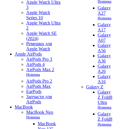
Новинка
Apple Watch Ultra
3
Galaxy
Apple Watch
A27
Series 10
Новинка
Apple Watch Ultra
Galaxy
2
A17
Apple Watch SE
Galaxy
(2024)
A07
Ремешки для
Galaxy
Apple Watch
A56
Apple AirPods
Galaxy
AirPods Pro 3
A36
AirPods 4
Galaxy
AirPods Max 2
A26
Новинка
Galaxy
AirPods Pro 2
A16
AirPods Max
Galaxy Z
EarPods
Galaxy
Запчасти для
Z Fold8
AirPods
Ultra
MacBook
Новинка
MacBook Neo
Galaxy
Новинка
Z Fold8
MacBook
Новинка
Neo 13"