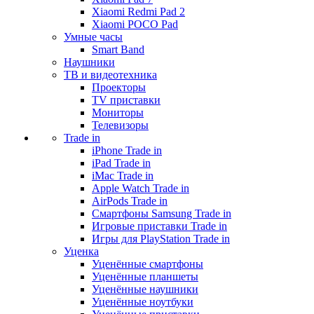
Xiaomi Redmi Pad 2
Xiaomi POCO Pad
Умные часы
Smart Band
Наушники
ТВ и видеотехника
Проекторы
TV приставки
Мониторы
Телевизоры
Trade in
iPhone Trade in
iPad Trade in
iMac Trade in
Apple Watch Trade in
AirPods Trade in
Смартфоны Samsung Trade in
Игровые приставки Trade in
Игры для PlayStation Trade in
Уценка
Уценённые смартфоны
Уценённые планшеты
Уценённые наушники
Уценённые ноутбуки