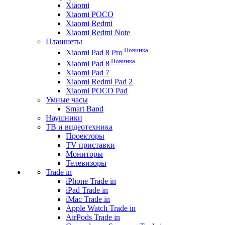
Xiaomi
Xiaomi POCO
Xiaomi Redmi
Xiaomi Redmi Note
Планшеты
Новинка
Xiaomi Pad 8 Pro
Новинка
Xiaomi Pad 8
Xiaomi Pad 7
Xiaomi Redmi Pad 2
Xiaomi POCO Pad
Умные часы
Smart Band
Наушники
ТВ и видеотехника
Проекторы
TV приставки
Мониторы
Телевизоры
Trade in
iPhone Trade in
iPad Trade in
iMac Trade in
Apple Watch Trade in
AirPods Trade in