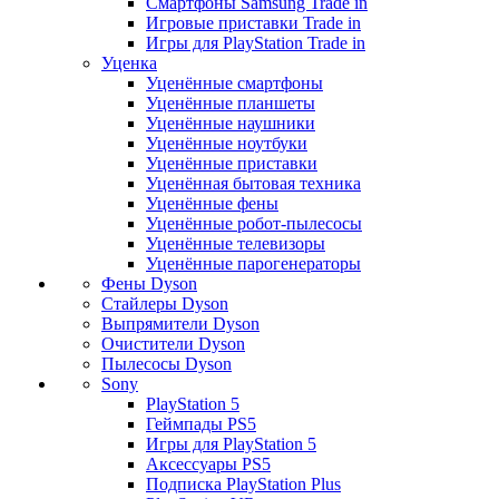
Смартфоны Samsung Trade in
Игровые приставки Trade in
Игры для PlayStation Trade in
Уценка
Уценённые смартфоны
Уценённые планшеты
Уценённые наушники
Уценённые ноутбуки
Уценённые приставки
Уценённая бытовая техника
Уценённые фены
Уценённые робот-пылесосы
Уценённые телевизоры
Уценённые парогенераторы
Фены Dyson
Стайлеры Dyson
Выпрямители Dyson
Очистители Dyson
Пылесосы Dyson
Sony
PlayStation 5
Геймпады PS5
Игры для PlayStation 5
Аксессуары PS5
Подписка PlayStation Plus