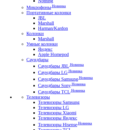
Nothing
Новинка
Микрофоны
Портативные колонки
JBL
Marshall
Harman/Kardon
Колонки
Marshall
Умные колонки
Яндекс
Apple Homepod
Саундбары
Новинка
Саундбары JBL
Новинка
Саундбары LG
Новинка
Саундбары Samsung
Новинка
Саундбары Sony
Новинка
Саундбары TCL
Телевизоры
Телевизоры Samsung
Телевизоры LG
Телевизоры Xiaomi
Телевизоры Яндекс
Новинка
Телевизоры Hisense
Телевизоры TCL