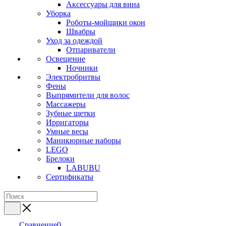
Аксессуары для вина
Уборка
Роботы-мойщики окон
Швабры
Уход за одеждой
Отпариватели
Освещение
Ночники
Электробритвы
Фены
Выпрямители для волос
Массажеры
Зубные щетки
Ирригаторы
Умные весы
Маникюрные наборы
LEGO
Брелоки
LABUBU
Сертификаты
Сравнение
0