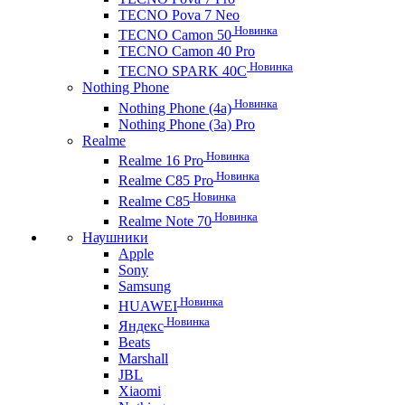
TECNO Pova 7 Neo
Новинка
TECNO Camon 50
TECNO Camon 40 Pro
Новинка
TECNO SPARK 40C
Nothing Phone
Новинка
Nothing Phone (4a)
Nothing Phone (3a) Pro
Realme
Новинка
Realme 16 Pro
Новинка
Realme C85 Pro
Новинка
Realme C85
Новинка
Realme Note 70
Наушники
Apple
Sony
Samsung
Новинка
HUAWEI
Новинка
Яндекс
Beats
Marshall
JBL
Xiaomi