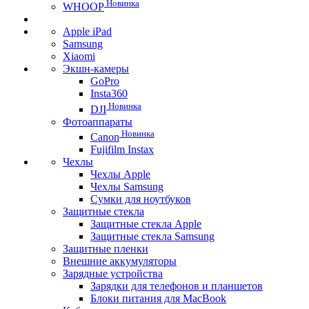
Новинка
WHOOP
Apple iPad
Samsung
Xiaomi
Экшн-камеры
GoPro
Insta360
Новинка
DJI
Фотоаппараты
Новинка
Canon
Fujifilm Instax
Чехлы
Чехлы Apple
Чехлы Samsung
Сумки для ноутбуков
Защитные стекла
Защитные стекла Apple
Защитные стекла Samsung
Защитные пленки
Внешние аккумуляторы
Зарядные устройства
Зарядки для телефонов и планшетов
Блоки питания для MacBook