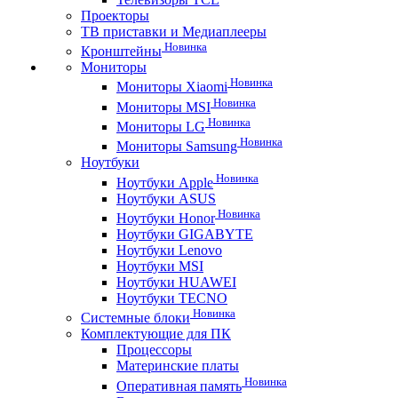
Проекторы
ТВ приставки и Медиаплееры
Новинка
Кронштейны
Мониторы
Новинка
Мониторы Xiaomi
Новинка
Мониторы MSI
Новинка
Мониторы LG
Новинка
Мониторы Samsung
Ноутбуки
Новинка
Ноутбуки Apple
Ноутбуки ASUS
Новинка
Ноутбуки Honor
Ноутбуки GIGABYTE
Ноутбуки Lenovo
Ноутбуки MSI
Ноутбуки HUAWEI
Ноутбуки TECNO
Новинка
Системные блоки
Комплектующие для ПК
Процессоры
Материнские платы
Новинка
Оперативная память