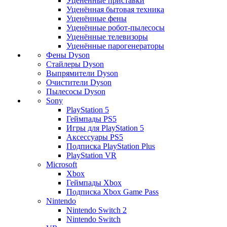
Уценённые приставки
Уценённая бытовая техника
Уценённые фены
Уценённые робот-пылесосы
Уценённые телевизоры
Уценённые парогенераторы
Фены Dyson
Стайлеры Dyson
Выпрямители Dyson
Очистители Dyson
Пылесосы Dyson
Sony
PlayStation 5
Геймпады PS5
Игры для PlayStation 5
Аксессуары PS5
Подписка PlayStation Plus
PlayStation VR
Microsoft
Xbox
Геймпады Xbox
Подписка Xbox Game Pass
Nintendo
Nintendo Switch 2
Nintendo Switch