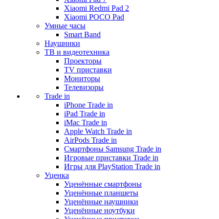
Xiaomi Redmi Pad 2
Xiaomi POCO Pad
Умные часы
Smart Band
Наушники
ТВ и видеотехника
Проекторы
TV приставки
Мониторы
Телевизоры
Trade in
iPhone Trade in
iPad Trade in
iMac Trade in
Apple Watch Trade in
AirPods Trade in
Смартфоны Samsung Trade in
Игровые приставки Trade in
Игры для PlayStation Trade in
Уценка
Уценённые смартфоны
Уценённые планшеты
Уценённые наушники
Уценённые ноутбуки