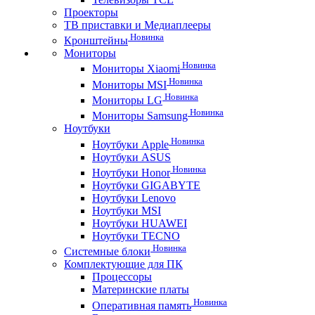
Проекторы
ТВ приставки и Медиаплееры
Новинка
Кронштейны
Мониторы
Новинка
Мониторы Xiaomi
Новинка
Мониторы MSI
Новинка
Мониторы LG
Новинка
Мониторы Samsung
Ноутбуки
Новинка
Ноутбуки Apple
Ноутбуки ASUS
Новинка
Ноутбуки Honor
Ноутбуки GIGABYTE
Ноутбуки Lenovo
Ноутбуки MSI
Ноутбуки HUAWEI
Ноутбуки TECNO
Новинка
Системные блоки
Комплектующие для ПК
Процессоры
Материнские платы
Новинка
Оперативная память