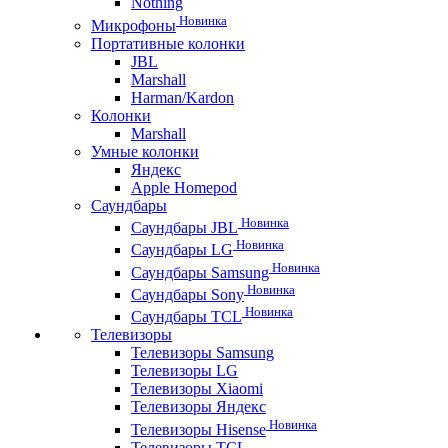
Nothing
Новинка
Микрофоны
Портативные колонки
JBL
Marshall
Harman/Kardon
Колонки
Marshall
Умные колонки
Яндекс
Apple Homepod
Саундбары
Новинка
Саундбары JBL
Новинка
Саундбары LG
Новинка
Саундбары Samsung
Новинка
Саундбары Sony
Новинка
Саундбары TCL
Телевизоры
Телевизоры Samsung
Телевизоры LG
Телевизоры Xiaomi
Телевизоры Яндекс
Новинка
Телевизоры Hisense
Телевизоры TCL