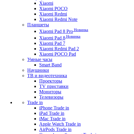
Xiaomi
Xiaomi POCO
Xiaomi Redmi
Xiaomi Redmi Note
Планшеты
Новинка
Xiaomi Pad 8 Pro
Новинка
Xiaomi Pad 8
Xiaomi Pad 7
Xiaomi Redmi Pad 2
Xiaomi POCO Pad
Умные часы
Smart Band
Наушники
ТВ и видеотехника
Проекторы
TV приставки
Мониторы
Телевизоры
Trade in
iPhone Trade in
iPad Trade in
iMac Trade in
Apple Watch Trade in
AirPods Trade in