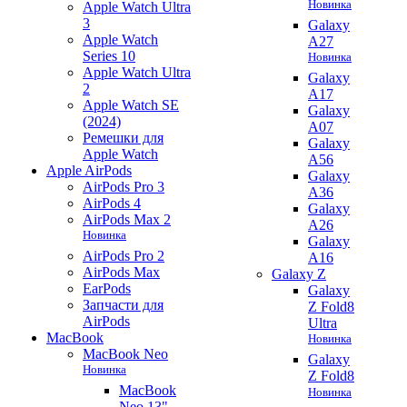
Новинка
Apple Watch Ultra
3
Galaxy
Apple Watch
A27
Series 10
Новинка
Apple Watch Ultra
Galaxy
2
A17
Apple Watch SE
Galaxy
(2024)
A07
Ремешки для
Galaxy
Apple Watch
A56
Apple AirPods
Galaxy
AirPods Pro 3
A36
AirPods 4
Galaxy
AirPods Max 2
A26
Новинка
Galaxy
AirPods Pro 2
A16
AirPods Max
Galaxy Z
EarPods
Galaxy
Запчасти для
Z Fold8
AirPods
Ultra
MacBook
Новинка
MacBook Neo
Galaxy
Новинка
Z Fold8
MacBook
Новинка
Neo 13"