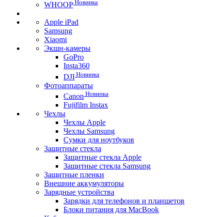
Новинка
WHOOP
Apple iPad
Samsung
Xiaomi
Экшн-камеры
GoPro
Insta360
Новинка
DJI
Фотоаппараты
Новинка
Canon
Fujifilm Instax
Чехлы
Чехлы Apple
Чехлы Samsung
Сумки для ноутбуков
Защитные стекла
Защитные стекла Apple
Защитные стекла Samsung
Защитные пленки
Внешние аккумуляторы
Зарядные устройства
Зарядки для телефонов и планшетов
Блоки питания для MacBook