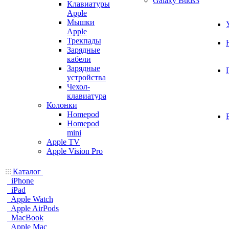
Galaxy Buds3
Клавиатуры
Apple
Мышки
Apple
Трекпады
Зарядные
кабели
Зарядные
устройства
Чехол-
клавиатура
Колонки
Homepod
Homepod
mini
Apple TV
Apple Vision Pro
Каталог
iPhone
iPad
Apple Watch
Apple AirPods
MacBook
Apple Mac