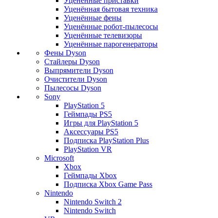
Уценённые приставки
Уценённая бытовая техника
Уценённые фены
Уценённые робот-пылесосы
Уценённые телевизоры
Уценённые парогенераторы
Фены Dyson
Стайлеры Dyson
Выпрямители Dyson
Очистители Dyson
Пылесосы Dyson
Sony
PlayStation 5
Геймпады PS5
Игры для PlayStation 5
Аксессуары PS5
Подписка PlayStation Plus
PlayStation VR
Microsoft
Xbox
Геймпады Xbox
Подписка Xbox Game Pass
Nintendo
Nintendo Switch 2
Nintendo Switch