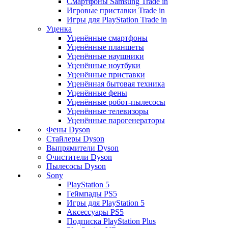
Смартфоны Samsung Trade in
Игровые приставки Trade in
Игры для PlayStation Trade in
Уценка
Уценённые смартфоны
Уценённые планшеты
Уценённые наушники
Уценённые ноутбуки
Уценённые приставки
Уценённая бытовая техника
Уценённые фены
Уценённые робот-пылесосы
Уценённые телевизоры
Уценённые парогенераторы
Фены Dyson
Стайлеры Dyson
Выпрямители Dyson
Очистители Dyson
Пылесосы Dyson
Sony
PlayStation 5
Геймпады PS5
Игры для PlayStation 5
Аксессуары PS5
Подписка PlayStation Plus