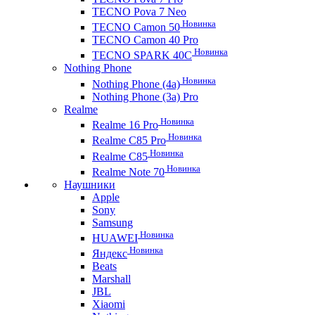
TECNO Pova 7 Neo
Новинка
TECNO Camon 50
TECNO Camon 40 Pro
Новинка
TECNO SPARK 40C
Nothing Phone
Новинка
Nothing Phone (4a)
Nothing Phone (3a) Pro
Realme
Новинка
Realme 16 Pro
Новинка
Realme C85 Pro
Новинка
Realme C85
Новинка
Realme Note 70
Наушники
Apple
Sony
Samsung
Новинка
HUAWEI
Новинка
Яндекс
Beats
Marshall
JBL
Xiaomi