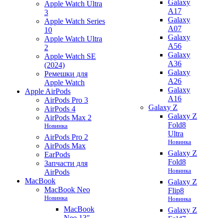
Galaxy
Apple Watch Ultra
A17
3
Galaxy
Apple Watch Series
A07
10
Galaxy
Apple Watch Ultra
A56
2
Galaxy
Apple Watch SE
A36
(2024)
Galaxy
Ремешки для
A26
Apple Watch
Galaxy
Apple AirPods
A16
AirPods Pro 3
Galaxy Z
AirPods 4
Galaxy Z
AirPods Max 2
Fold8
Новинка
Ultra
AirPods Pro 2
Новинка
AirPods Max
Galaxy Z
EarPods
Fold8
Запчасти для
Новинка
AirPods
MacBook
Galaxy Z
MacBook Neo
Flip8
Новинка
Новинка
MacBook
Galaxy Z
Neo 13"