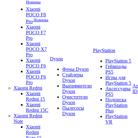
Новинка
Xiaomi
POCO F8
Новинка
Pro
Xiaomi
POCO F7
Pro
Xiaomi
POCO X7
PlayStation
Pro
Dyson
Xiaomi
PlayStation 5
POCO F6
Геймпады
Фены Dyson
Xiaomi
PS5
Стайлеры
POCO F6
Игры для
Dyson
Pro
PlayStation 5
Выпрямители
Ap
Xiaomi Redmi
Аксессуары
Dyson
ID
Xiaomi
PS5
Очистители
Redmi 15
Подписка
Dyson
Xiaomi
PlayStation
Пылесосы
Redmi 15C
Plus
Dyson
Xiaomi Redmi
PlayStation
Note
VR
Xiaomi
Redmi
Note 15