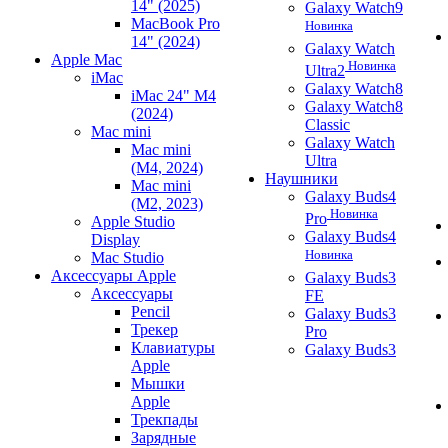
14" (2025)
Galaxy Watch9
MacBook Pro
Новинка
14" (2024)
Galaxy Watch
Apple Mac
Новинка
Ultra2
iMac
Galaxy Watch8
iMac 24" M4
Galaxy Watch8
(2024)
Classic
Mac mini
Galaxy Watch
Mac mini
Ultra
(M4, 2024)
Наушники
Mac mini
Galaxy Buds4
(M2, 2023)
Новинка
Pro
Apple Studio
Galaxy Buds4
Display
Новинка
Mac Studio
Аксессуары Apple
Galaxy Buds3
Аксессуары
FE
Pencil
Galaxy Buds3
Трекер
Pro
Клавиатуры
Galaxy Buds3
Apple
Мышки
Apple
Трекпады
Зарядные