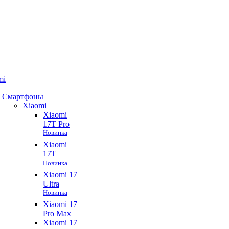
mi
Смартфоны
Xiaomi
Xiaomi
17T Pro
Новинка
Xiaomi
17T
Новинка
Xiaomi 17
Ultra
Новинка
Xiaomi 17
Pro Max
Xiaomi 17