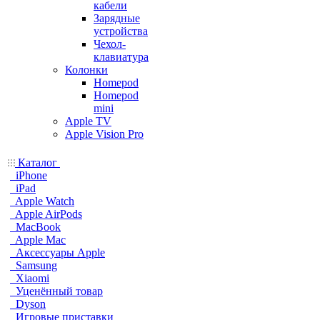
кабели
Зарядные
устройства
Чехол-
клавиатура
Колонки
Homepod
Homepod
mini
Apple TV
Apple Vision Pro
Каталог
iPhone
iPad
Apple Watch
Apple AirPods
MacBook
Apple Mac
Аксессуары Apple
Samsung
Xiaomi
Уценённый товар
Dyson
Игровые приставки