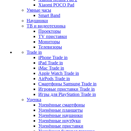
Xiaomi POCO Pad
Умные часы
Smart Band
Наушники
ТВ и видеотехника
Проекторы
TV приставки
Мониторы
Телевизоры
Trade in
iPhone Trade in
iPad Trade in
iMac Trade in
Apple Watch Trade in
AirPods Trade in
Смартфоны Samsung Trade in
Игровые приставки Trade in
Игры для PlayStation Trade in
Уценка
Уценённые смартфоны
Уценённые планшеты
Уценённые наушники
Уценённые ноутбуки
Уценённые приставки