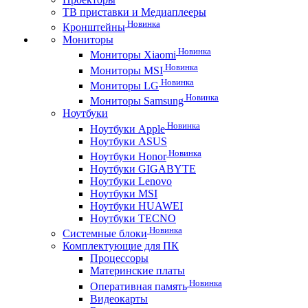
ТВ приставки и Медиаплееры
Новинка
Кронштейны
Мониторы
Новинка
Мониторы Xiaomi
Новинка
Мониторы MSI
Новинка
Мониторы LG
Новинка
Мониторы Samsung
Ноутбуки
Новинка
Ноутбуки Apple
Ноутбуки ASUS
Новинка
Ноутбуки Honor
Ноутбуки GIGABYTE
Ноутбуки Lenovo
Ноутбуки MSI
Ноутбуки HUAWEI
Ноутбуки TECNO
Новинка
Системные блоки
Комплектующие для ПК
Процессоры
Материнские платы
Новинка
Оперативная память
Видеокарты