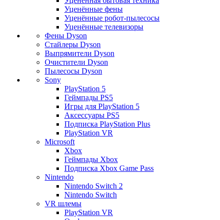
Уценённая бытовая техника
Уценённые фены
Уценённые робот-пылесосы
Уценённые телевизоры
Фены Dyson
Стайлеры Dyson
Выпрямители Dyson
Очистители Dyson
Пылесосы Dyson
Sony
PlayStation 5
Геймпады PS5
Игры для PlayStation 5
Аксессуары PS5
Подписка PlayStation Plus
PlayStation VR
Microsoft
Xbox
Геймпады Xbox
Подписка Xbox Game Pass
Nintendo
Nintendo Switch 2
Nintendo Switch
VR шлемы
PlayStation VR