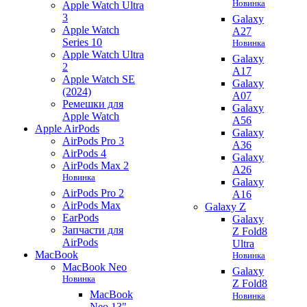
Новинка
Apple Watch Ultra
3
Galaxy
Apple Watch
A27
Series 10
Новинка
Apple Watch Ultra
Galaxy
2
A17
Apple Watch SE
Galaxy
(2024)
A07
Ремешки для
Galaxy
Apple Watch
A56
Apple AirPods
Galaxy
AirPods Pro 3
A36
AirPods 4
Galaxy
AirPods Max 2
A26
Новинка
Galaxy
AirPods Pro 2
A16
AirPods Max
Galaxy Z
EarPods
Galaxy
Запчасти для
Z Fold8
AirPods
Ultra
MacBook
Новинка
MacBook Neo
Galaxy
Новинка
Z Fold8
MacBook
Новинка
Neo 13"