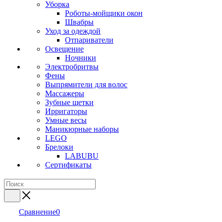
Уборка
Роботы-мойщики окон
Швабры
Уход за одеждой
Отпариватели
Освещение
Ночники
Электробритвы
Фены
Выпрямители для волос
Массажеры
Зубные щетки
Ирригаторы
Умные весы
Маникюрные наборы
LEGO
Брелоки
LABUBU
Сертификаты
Сравнение
0