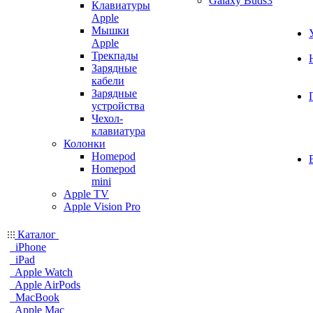
Galaxy Buds3
Клавиатуры
Apple
Мышки
Apple
Трекпады
Зарядные
кабели
Зарядные
устройства
Чехол-
клавиатура
Колонки
Homepod
Homepod
mini
Apple TV
Apple Vision Pro
Каталог
iPhone
iPad
Apple Watch
Apple AirPods
MacBook
Apple Mac