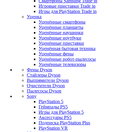
Смартфоны Samsung Trade in
Игровые приставки Trade in
Игры для PlayStation Trade in
Уценка
Уценённые смартфоны
Уценённые планшеты
Уценённые наушники
Уценённые ноутбуки
Уценённые приставки
Уценённая бытовая техника
Уценённые фены
Уценённые робот-пылесосы
Уценённые телевизоры
Фены Dyson
Стайлеры Dyson
Выпрямители Dyson
Очистители Dyson
Пылесосы Dyson
Sony
PlayStation 5
Геймпады PS5
Игры для PlayStation 5
Аксессуары PS5
Подписка PlayStation Plus
PlayStation VR