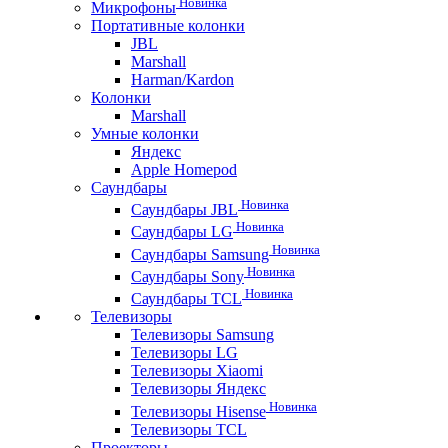
Новинка
Микрофоны
Портативные колонки
JBL
Marshall
Harman/Kardon
Колонки
Marshall
Умные колонки
Яндекс
Apple Homepod
Саундбары
Новинка
Саундбары JBL
Новинка
Саундбары LG
Новинка
Саундбары Samsung
Новинка
Саундбары Sony
Новинка
Саундбары TCL
Телевизоры
Телевизоры Samsung
Телевизоры LG
Телевизоры Xiaomi
Телевизоры Яндекс
Новинка
Телевизоры Hisense
Телевизоры TCL
Проекторы