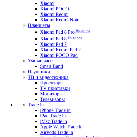
Xiaomi
Xiaomi POCO
Xiaomi Redmi
Xiaomi Redmi Note
Планшеты
Новинка
Xiaomi Pad 8 Pro
Новинка
Xiaomi Pad 8
Xiaomi Pad 7
Xiaomi Redmi Pad 2
Xiaomi POCO Pad
Умные часы
Smart Band
Наушники
ТВ и видеотехника
Проекторы
TV приставки
Мониторы
Телевизоры
Trade in
iPhone Trade in
iPad Trade in
iMac Trade in
Apple Watch Trade in
AirPods Trade in