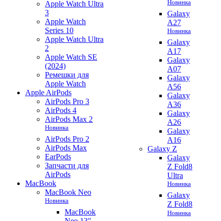
Новинка
Apple Watch Ultra
3
Galaxy
Apple Watch
A27
Series 10
Новинка
Apple Watch Ultra
Galaxy
2
A17
Apple Watch SE
Galaxy
(2024)
A07
Ремешки для
Galaxy
Apple Watch
A56
Apple AirPods
Galaxy
AirPods Pro 3
A36
AirPods 4
Galaxy
AirPods Max 2
A26
Новинка
Galaxy
AirPods Pro 2
A16
AirPods Max
Galaxy Z
EarPods
Galaxy
Запчасти для
Z Fold8
AirPods
Ultra
MacBook
Новинка
MacBook Neo
Galaxy
Новинка
Z Fold8
MacBook
Новинка
Neo 13"