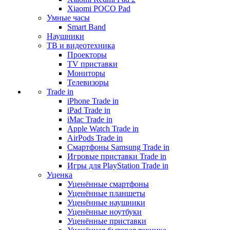
Xiaomi POCO Pad
Умные часы
Smart Band
Наушники
ТВ и видеотехника
Проекторы
TV приставки
Мониторы
Телевизоры
Trade in
iPhone Trade in
iPad Trade in
iMac Trade in
Apple Watch Trade in
AirPods Trade in
Смартфоны Samsung Trade in
Игровые приставки Trade in
Игры для PlayStation Trade in
Уценка
Уценённые смартфоны
Уценённые планшеты
Уценённые наушники
Уценённые ноутбуки
Уценённые приставки