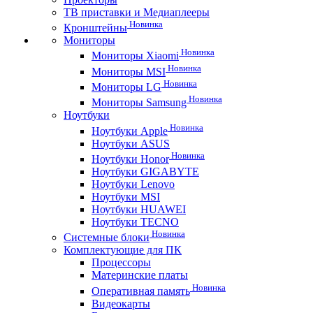
ТВ приставки и Медиаплееры
Новинка
Кронштейны
Мониторы
Новинка
Мониторы Xiaomi
Новинка
Мониторы MSI
Новинка
Мониторы LG
Новинка
Мониторы Samsung
Ноутбуки
Новинка
Ноутбуки Apple
Ноутбуки ASUS
Новинка
Ноутбуки Honor
Ноутбуки GIGABYTE
Ноутбуки Lenovo
Ноутбуки MSI
Ноутбуки HUAWEI
Ноутбуки TECNO
Новинка
Системные блоки
Комплектующие для ПК
Процессоры
Материнские платы
Новинка
Оперативная память
Видеокарты