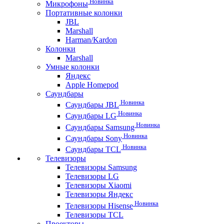
Новинка
Микрофоны
Портативные колонки
JBL
Marshall
Harman/Kardon
Колонки
Marshall
Умные колонки
Яндекс
Apple Homepod
Саундбары
Новинка
Саундбары JBL
Новинка
Саундбары LG
Новинка
Саундбары Samsung
Новинка
Саундбары Sony
Новинка
Саундбары TCL
Телевизоры
Телевизоры Samsung
Телевизоры LG
Телевизоры Xiaomi
Телевизоры Яндекс
Новинка
Телевизоры Hisense
Телевизоры TCL
Проекторы