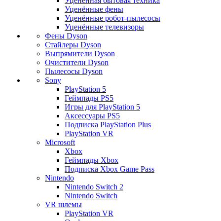
Уценённая бытовая техника
Уценённые фены
Уценённые робот-пылесосы
Уценённые телевизоры
Фены Dyson
Стайлеры Dyson
Выпрямители Dyson
Очистители Dyson
Пылесосы Dyson
Sony
PlayStation 5
Геймпады PS5
Игры для PlayStation 5
Аксессуары PS5
Подписка PlayStation Plus
PlayStation VR
Microsoft
Xbox
Геймпады Xbox
Подписка Xbox Game Pass
Nintendo
Nintendo Switch 2
Nintendo Switch
VR шлемы
PlayStation VR