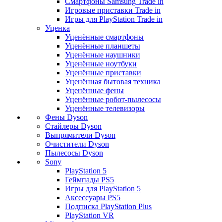
Смартфоны Samsung Trade in
Игровые приставки Trade in
Игры для PlayStation Trade in
Уценка
Уценённые смартфоны
Уценённые планшеты
Уценённые наушники
Уценённые ноутбуки
Уценённые приставки
Уценённая бытовая техника
Уценённые фены
Уценённые робот-пылесосы
Уценённые телевизоры
Фены Dyson
Стайлеры Dyson
Выпрямители Dyson
Очистители Dyson
Пылесосы Dyson
Sony
PlayStation 5
Геймпады PS5
Игры для PlayStation 5
Аксессуары PS5
Подписка PlayStation Plus
PlayStation VR