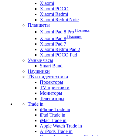
Xiaomi
Xiaomi POCO
Xiaomi Redmi
Xiaomi Redmi Note
Планшеты
Новинка
Xiaomi Pad 8 Pro
Новинка
Xiaomi Pad 8
Xiaomi Pad 7
Xiaomi Redmi Pad 2
Xiaomi POCO Pad
Умные часы
Smart Band
Наушники
ТВ и видеотехника
Проекторы
TV приставки
Мониторы
Телевизоры
Trade in
iPhone Trade in
iPad Trade in
iMac Trade in
Apple Watch Trade in
AirPods Trade in