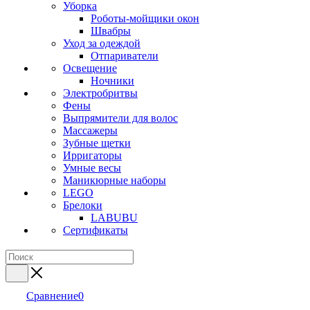
Уборка
Роботы-мойщики окон
Швабры
Уход за одеждой
Отпариватели
Освещение
Ночники
Электробритвы
Фены
Выпрямители для волос
Массажеры
Зубные щетки
Ирригаторы
Умные весы
Маникюрные наборы
LEGO
Брелоки
LABUBU
Сертификаты
Сравнение
0