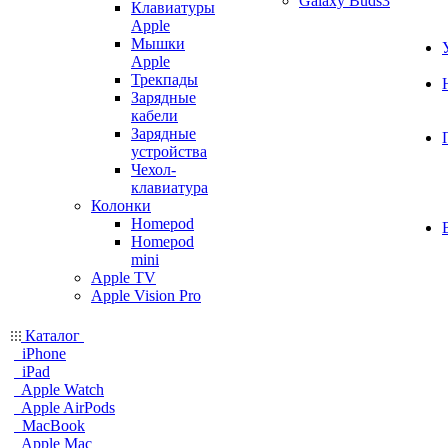
Galaxy Buds3
Клавиатуры
Apple
Мышки
Apple
Трекпады
Зарядные
кабели
Зарядные
устройства
Чехол-
клавиатура
Колонки
Homepod
Homepod
mini
Apple TV
Apple Vision Pro
Каталог
iPhone
iPad
Apple Watch
Apple AirPods
MacBook
Apple Mac