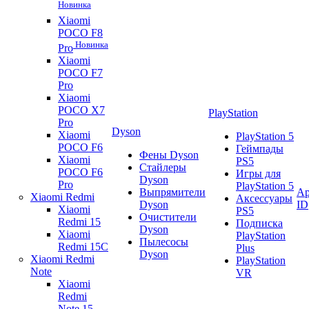
Новинка
Xiaomi
POCO F8
Новинка
Pro
Xiaomi
POCO F7
Pro
Xiaomi
POCO X7
PlayStation
Pro
Dyson
Xiaomi
PlayStation 5
POCO F6
Геймпады
Фены Dyson
Xiaomi
PS5
Стайлеры
POCO F6
Игры для
Dyson
Pro
PlayStation 5
Выпрямители
Ap
Xiaomi Redmi
Аксессуары
Dyson
ID
Xiaomi
PS5
Очистители
Redmi 15
Подписка
Dyson
Xiaomi
PlayStation
Пылесосы
Redmi 15C
Plus
Dyson
Xiaomi Redmi
PlayStation
Note
VR
Xiaomi
Redmi
Note 15