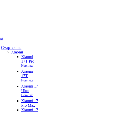
mi
Смартфоны
Xiaomi
Xiaomi
17T Pro
Новинка
Xiaomi
17T
Новинка
Xiaomi 17
Ultra
Новинка
Xiaomi 17
Pro Max
Xiaomi 17