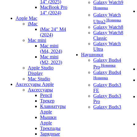
14" (2025)
Galaxy Watch9
MacBook Pro
Новинка
14" (2024)
Galaxy Watch
Apple Mac
Новинка
Ultra2
iMac
Galaxy Watch8
iMac 24" M4
Galaxy Watch8
(2024)
Classic
Mac mini
Galaxy Watch
Mac mini
Ultra
(M4, 2024)
Наушники
Mac mini
Galaxy Buds4
(M2, 2023)
Новинка
Pro
Apple Studio
Galaxy Buds4
Display
Новинка
Mac Studio
Аксессуары Apple
Galaxy Buds3
Аксессуары
FE
Pencil
Galaxy Buds3
Трекер
Pro
Клавиатуры
Galaxy Buds3
Apple
Мышки
Apple
Трекпады
Зарядные