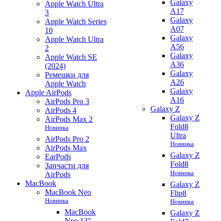
Galaxy
Apple Watch Ultra
A17
3
Galaxy
Apple Watch Series
A07
10
Galaxy
Apple Watch Ultra
A56
2
Galaxy
Apple Watch SE
A36
(2024)
Galaxy
Ремешки для
A26
Apple Watch
Galaxy
Apple AirPods
A16
AirPods Pro 3
Galaxy Z
AirPods 4
Galaxy Z
AirPods Max 2
Fold8
Новинка
Ultra
AirPods Pro 2
Новинка
AirPods Max
Galaxy Z
EarPods
Fold8
Запчасти для
Новинка
AirPods
MacBook
Galaxy Z
MacBook Neo
Flip8
Новинка
Новинка
MacBook
Galaxy Z
Neo 13"