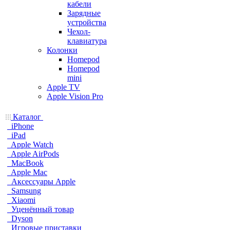
кабели
Зарядные
устройства
Чехол-
клавиатура
Колонки
Homepod
Homepod
mini
Apple TV
Apple Vision Pro
Каталог
iPhone
iPad
Apple Watch
Apple AirPods
MacBook
Apple Mac
Аксессуары Apple
Samsung
Xiaomi
Уценённый товар
Dyson
Игровые приставки