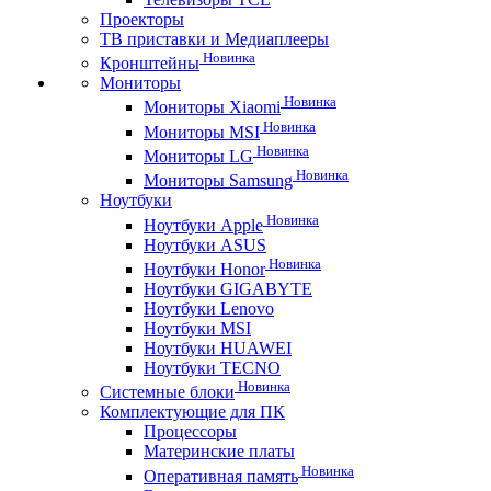
Проекторы
ТВ приставки и Медиаплееры
Новинка
Кронштейны
Мониторы
Новинка
Мониторы Xiaomi
Новинка
Мониторы MSI
Новинка
Мониторы LG
Новинка
Мониторы Samsung
Ноутбуки
Новинка
Ноутбуки Apple
Ноутбуки ASUS
Новинка
Ноутбуки Honor
Ноутбуки GIGABYTE
Ноутбуки Lenovo
Ноутбуки MSI
Ноутбуки HUAWEI
Ноутбуки TECNO
Новинка
Системные блоки
Комплектующие для ПК
Процессоры
Материнские платы
Новинка
Оперативная память