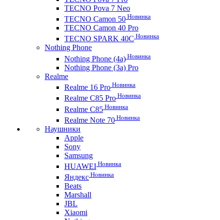
TECNO Pova 7 Neo
Новинка
TECNO Camon 50
TECNO Camon 40 Pro
Новинка
TECNO SPARK 40C
Nothing Phone
Новинка
Nothing Phone (4a)
Nothing Phone (3a) Pro
Realme
Новинка
Realme 16 Pro
Новинка
Realme C85 Pro
Новинка
Realme C85
Новинка
Realme Note 70
Наушники
Apple
Sony
Samsung
Новинка
HUAWEI
Новинка
Яндекс
Beats
Marshall
JBL
Xiaomi