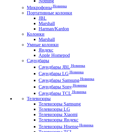
Nothing
Новинка
Микрофоны
Портативные колонки
JBL
Marshall
Harman/Kardon
Колонки
Marshall
Умные колонки
Яндекс
Apple Homepod
Саундбары
Новинка
Саундбары JBL
Новинка
Саундбары LG
Новинка
Саундбары Samsung
Новинка
Саундбары Sony
Новинка
Саундбары TCL
Телевизоры
Телевизоры Samsung
Телевизоры LG
Телевизоры Xiaomi
Телевизоры Яндекс
Новинка
Телевизоры Hisense
Телевизоры TCL