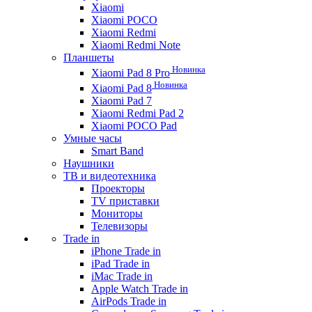
Xiaomi
Xiaomi POCO
Xiaomi Redmi
Xiaomi Redmi Note
Планшеты
Новинка
Xiaomi Pad 8 Pro
Новинка
Xiaomi Pad 8
Xiaomi Pad 7
Xiaomi Redmi Pad 2
Xiaomi POCO Pad
Умные часы
Smart Band
Наушники
ТВ и видеотехника
Проекторы
TV приставки
Мониторы
Телевизоры
Trade in
iPhone Trade in
iPad Trade in
iMac Trade in
Apple Watch Trade in
AirPods Trade in