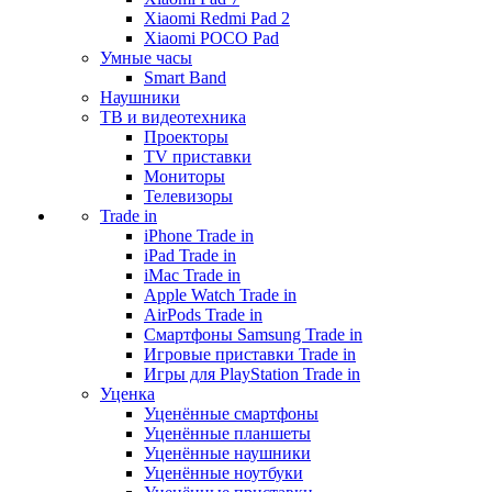
Xiaomi Redmi Pad 2
Xiaomi POCO Pad
Умные часы
Smart Band
Наушники
ТВ и видеотехника
Проекторы
TV приставки
Мониторы
Телевизоры
Trade in
iPhone Trade in
iPad Trade in
iMac Trade in
Apple Watch Trade in
AirPods Trade in
Смартфоны Samsung Trade in
Игровые приставки Trade in
Игры для PlayStation Trade in
Уценка
Уценённые смартфоны
Уценённые планшеты
Уценённые наушники
Уценённые ноутбуки