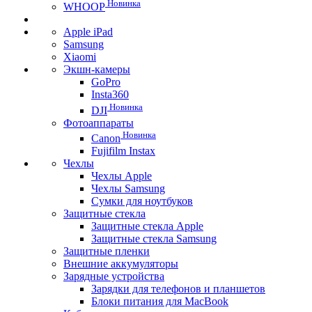
Новинка
WHOOP
Apple iPad
Samsung
Xiaomi
Экшн-камеры
GoPro
Insta360
Новинка
DJI
Фотоаппараты
Новинка
Canon
Fujifilm Instax
Чехлы
Чехлы Apple
Чехлы Samsung
Сумки для ноутбуков
Защитные стекла
Защитные стекла Apple
Защитные стекла Samsung
Защитные пленки
Внешние аккумуляторы
Зарядные устройства
Зарядки для телефонов и планшетов
Блоки питания для MacBook