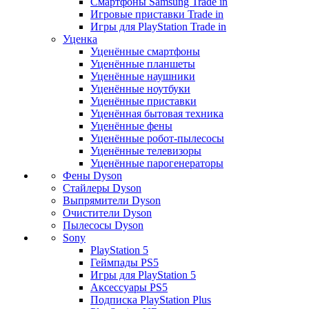
Смартфоны Samsung Trade in
Игровые приставки Trade in
Игры для PlayStation Trade in
Уценка
Уценённые смартфоны
Уценённые планшеты
Уценённые наушники
Уценённые ноутбуки
Уценённые приставки
Уценённая бытовая техника
Уценённые фены
Уценённые робот-пылесосы
Уценённые телевизоры
Уценённые парогенераторы
Фены Dyson
Стайлеры Dyson
Выпрямители Dyson
Очистители Dyson
Пылесосы Dyson
Sony
PlayStation 5
Геймпады PS5
Игры для PlayStation 5
Аксессуары PS5
Подписка PlayStation Plus