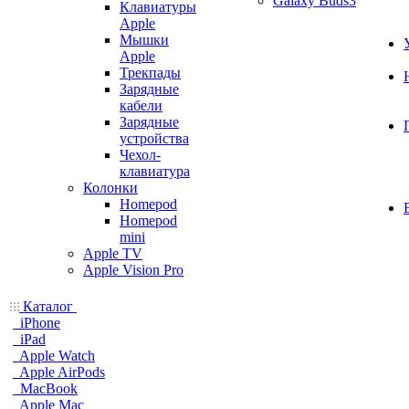
Galaxy Buds3
Клавиатуры
Apple
Мышки
Apple
Трекпады
Зарядные
кабели
Зарядные
устройства
Чехол-
клавиатура
Колонки
Homepod
Homepod
mini
Apple TV
Apple Vision Pro
Каталог
iPhone
iPad
Apple Watch
Apple AirPods
MacBook
Apple Mac