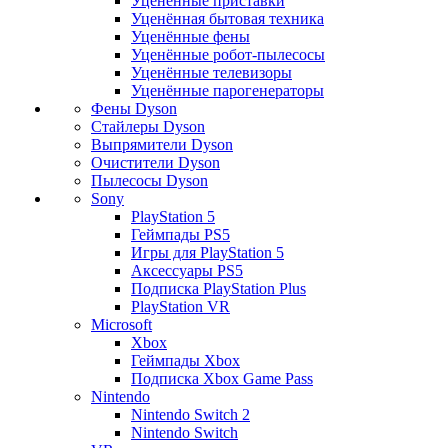
Уценённые приставки
Уценённая бытовая техника
Уценённые фены
Уценённые робот-пылесосы
Уценённые телевизоры
Уценённые парогенераторы
Фены Dyson
Стайлеры Dyson
Выпрямители Dyson
Очистители Dyson
Пылесосы Dyson
Sony
PlayStation 5
Геймпады PS5
Игры для PlayStation 5
Аксессуары PS5
Подписка PlayStation Plus
PlayStation VR
Microsoft
Xbox
Геймпады Xbox
Подписка Xbox Game Pass
Nintendo
Nintendo Switch 2
Nintendo Switch