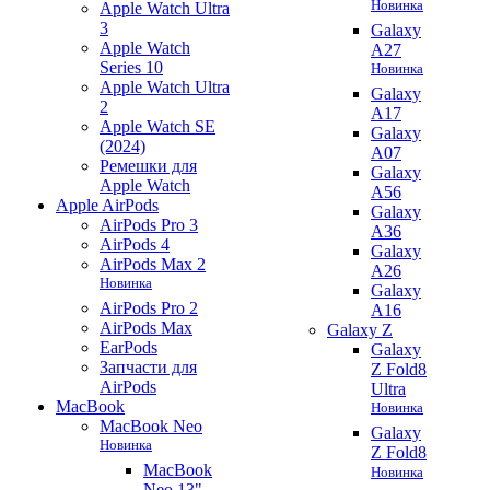
Новинка
Apple Watch Ultra
3
Galaxy
Apple Watch
A27
Series 10
Новинка
Apple Watch Ultra
Galaxy
2
A17
Apple Watch SE
Galaxy
(2024)
A07
Ремешки для
Galaxy
Apple Watch
A56
Apple AirPods
Galaxy
AirPods Pro 3
A36
AirPods 4
Galaxy
AirPods Max 2
A26
Новинка
Galaxy
AirPods Pro 2
A16
AirPods Max
Galaxy Z
EarPods
Galaxy
Запчасти для
Z Fold8
AirPods
Ultra
MacBook
Новинка
MacBook Neo
Galaxy
Новинка
Z Fold8
MacBook
Новинка
Neo 13"