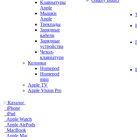
Galaxy Buds3
Клавиатуры
Apple
Мышки
Apple
Трекпады
Зарядные
кабели
Зарядные
устройства
Чехол-
клавиатура
Колонки
Homepod
Homepod
mini
Apple TV
Apple Vision Pro
Каталог
iPhone
iPad
Apple Watch
Apple AirPods
MacBook
Apple Mac