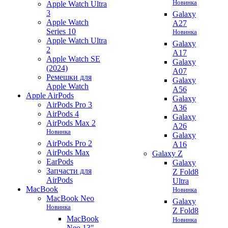
Новинка
Apple Watch Ultra
3
Galaxy
Apple Watch
A27
Series 10
Новинка
Apple Watch Ultra
Galaxy
2
A17
Apple Watch SE
Galaxy
(2024)
A07
Ремешки для
Galaxy
Apple Watch
A56
Apple AirPods
Galaxy
AirPods Pro 3
A36
AirPods 4
Galaxy
AirPods Max 2
A26
Новинка
Galaxy
AirPods Pro 2
A16
AirPods Max
Galaxy Z
EarPods
Galaxy
Запчасти для
Z Fold8
AirPods
Ultra
MacBook
Новинка
MacBook Neo
Galaxy
Новинка
Z Fold8
MacBook
Новинка
Neo 13"