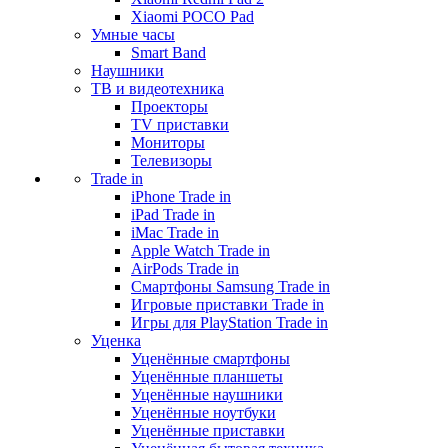
Xiaomi POCO Pad
Умные часы
Smart Band
Наушники
ТВ и видеотехника
Проекторы
TV приставки
Мониторы
Телевизоры
Trade in
iPhone Trade in
iPad Trade in
iMac Trade in
Apple Watch Trade in
AirPods Trade in
Смартфоны Samsung Trade in
Игровые приставки Trade in
Игры для PlayStation Trade in
Уценка
Уценённые смартфоны
Уценённые планшеты
Уценённые наушники
Уценённые ноутбуки
Уценённые приставки