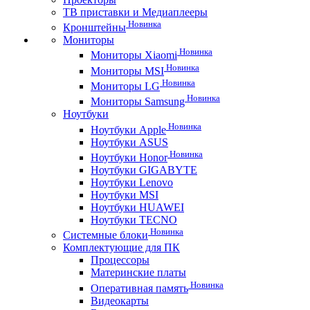
ТВ приставки и Медиаплееры
Новинка
Кронштейны
Мониторы
Новинка
Мониторы Xiaomi
Новинка
Мониторы MSI
Новинка
Мониторы LG
Новинка
Мониторы Samsung
Ноутбуки
Новинка
Ноутбуки Apple
Ноутбуки ASUS
Новинка
Ноутбуки Honor
Ноутбуки GIGABYTE
Ноутбуки Lenovo
Ноутбуки MSI
Ноутбуки HUAWEI
Ноутбуки TECNO
Новинка
Системные блоки
Комплектующие для ПК
Процессоры
Материнские платы
Новинка
Оперативная память
Видеокарты