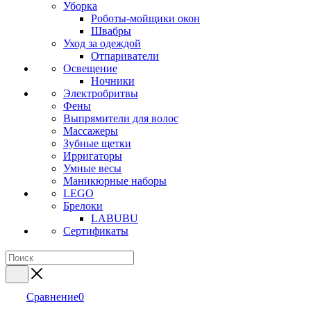
Уборка
Роботы-мойщики окон
Швабры
Уход за одеждой
Отпариватели
Освещение
Ночники
Электробритвы
Фены
Выпрямители для волос
Массажеры
Зубные щетки
Ирригаторы
Умные весы
Маникюрные наборы
LEGO
Брелоки
LABUBU
Сертификаты
Сравнение
0