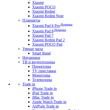
Xiaomi
Xiaomi POCO
Xiaomi Redmi
Xiaomi Redmi Note
Планшеты
Новинка
Xiaomi Pad 8 Pro
Новинка
Xiaomi Pad 8
Xiaomi Pad 7
Xiaomi Redmi Pad 2
Xiaomi POCO Pad
Умные часы
Smart Band
Наушники
ТВ и видеотехника
Проекторы
TV приставки
Мониторы
Телевизоры
Trade in
iPhone Trade in
iPad Trade in
iMac Trade in
Apple Watch Trade in
AirPods Trade in