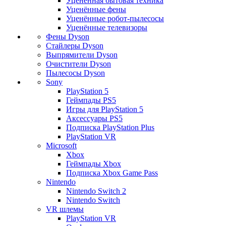
Уценённая бытовая техника
Уценённые фены
Уценённые робот-пылесосы
Уценённые телевизоры
Фены Dyson
Стайлеры Dyson
Выпрямители Dyson
Очистители Dyson
Пылесосы Dyson
Sony
PlayStation 5
Геймпады PS5
Игры для PlayStation 5
Аксессуары PS5
Подписка PlayStation Plus
PlayStation VR
Microsoft
Xbox
Геймпады Xbox
Подписка Xbox Game Pass
Nintendo
Nintendo Switch 2
Nintendo Switch
VR шлемы
PlayStation VR