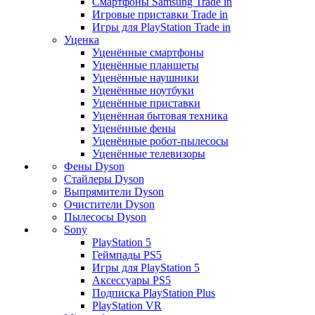
Смартфоны Samsung Trade in
Игровые приставки Trade in
Игры для PlayStation Trade in
Уценка
Уценённые смартфоны
Уценённые планшеты
Уценённые наушники
Уценённые ноутбуки
Уценённые приставки
Уценённая бытовая техника
Уценённые фены
Уценённые робот-пылесосы
Уценённые телевизоры
Фены Dyson
Стайлеры Dyson
Выпрямители Dyson
Очистители Dyson
Пылесосы Dyson
Sony
PlayStation 5
Геймпады PS5
Игры для PlayStation 5
Аксессуары PS5
Подписка PlayStation Plus
PlayStation VR