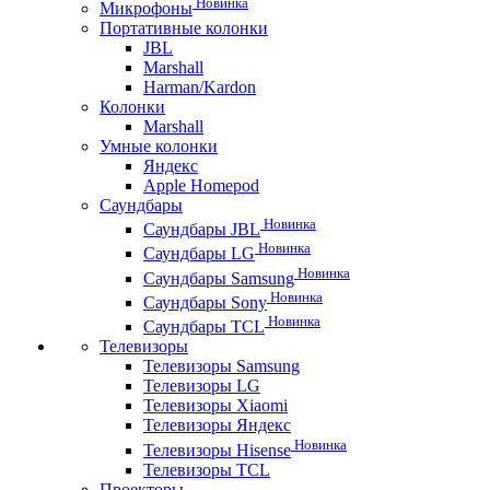
Новинка
Микрофоны
Портативные колонки
JBL
Marshall
Harman/Kardon
Колонки
Marshall
Умные колонки
Яндекс
Apple Homepod
Саундбары
Новинка
Саундбары JBL
Новинка
Саундбары LG
Новинка
Саундбары Samsung
Новинка
Саундбары Sony
Новинка
Саундбары TCL
Телевизоры
Телевизоры Samsung
Телевизоры LG
Телевизоры Xiaomi
Телевизоры Яндекс
Новинка
Телевизоры Hisense
Телевизоры TCL
Проекторы